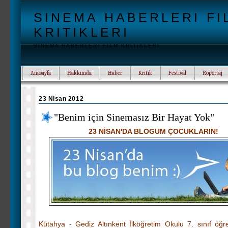
SINEMA HABERLERI FI
KRITIKLERI
SINEMA HABERLERI FILM KRITIKLERI
Anasayfa
Hakkımda
Haber
Kritik
Festival
Röportaj
23 Nisan 2012
"Benim için Sinemasız Bir Hayat Yok"
23 NİSAN'DA BLOGUM ÇOCUKLARIN!
Kütahya - Gediz Altınkent İlköğretim Okulu 7. sınıf öğr