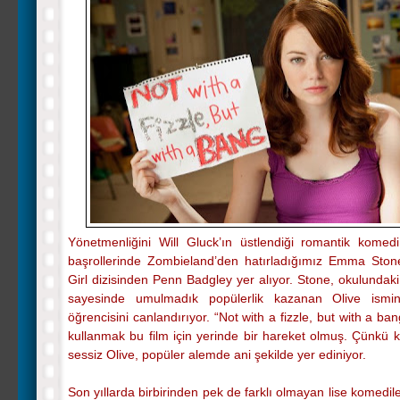
Yönetmenliğini Will Gluck’ın üstlendiği romantik komedi 
başrollerinde Zombieland’den hatırladığımız Emma Sto
Girl dizisinden Penn Badgley yer alıyor. Stone, okulundak
sayesinde umulmadık popülerlik kazanan Olive ismin
öğrencisini canlandırıyor. “Not with a fizzle, but with a ban
kullanmak bu film için yerinde bir hareket olmuş. Çünkü k
sessiz Olive, popüler alemde ani şekilde yer ediniyor.
Son yıllarda birbirinden pek de farklı olmayan lise komedile