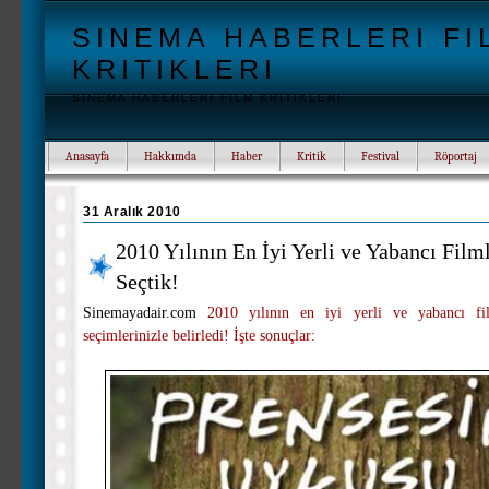
SINEMA HABERLERI FI
KRITIKLERI
SINEMA HABERLERI FILM KRITIKLERI
Anasayfa
Hakkımda
Haber
Kritik
Festival
Röportaj
31 Aralık 2010
2010 Yılının En İyi Yerli ve Yabancı Filml
Seçtik!
Sinemayadair.com
2010 yılının en iyi yerli ve yabancı film
seçimlerinizle belirledi! İşte sonuçlar: