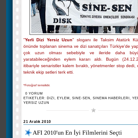
"
Yerli Dizi Yersiz Uzun
" sloganı ile Taksim Atatürk Kü
önünde toplanan sinema ve dizi sanatçıları Türkiye'de yapı
çok uzun olması sebebiyle ve ileride daha büyü
yaratabileceğinden eylem kararı aldı. Bugün (24.12.
itibariyle senaristler kalem bıraktı, yönetmenler stop dedi,
teknik ekip setleri terk etti.
*Fotoğraf temsilidir.
0 YORUM
ETIKETLER:
DIZI
,
EYLEM
,
SINE-SEN
,
SINEMA HABERLERI
,
YE
YERSIZ UZUN
21 Aralık 2010
AFI 2010'un En İyi Filmlerini Seçti