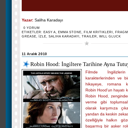
Yazar:
Saliha Karadayı
0 YORUM
ETIKETLER:
EASY A
,
EMMA STONE
,
FILM KRITIKLERI
,
FRAGM
GREASE
,
İZLE
,
SALIHA KARADAYI
,
TRAILER
,
WILL GLUCK
11 Aralık 2010
Robin Hood: İngiltere Tarihine Ayna Tutu
Filmde İngilizleri
karakterlerinden ve bi
hikayeye, romana 
Robin Hood’un hayatı k
Robin Hood, zenginden
verme gibi toplumsa
olarak karşımıza çıka
yandan da keskin zekas
özelliğiyle halkın gö
başarmış bir asker ro