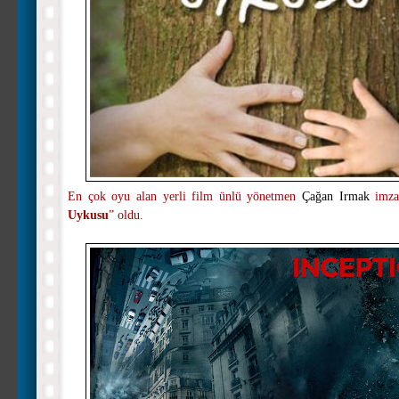
En çok oyu alan yerli film ünlü yönetmen
Çağan Irmak
imza
Uykusu
” oldu.