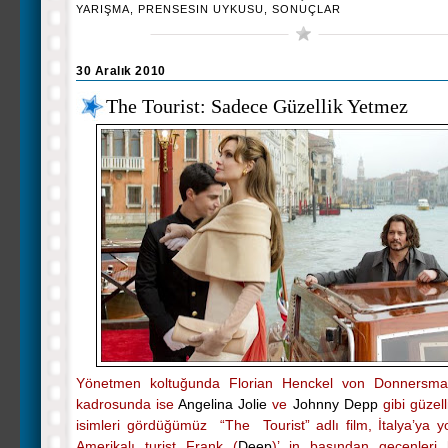
YARIŞMA
,
PRENSESIN UYKUSU
,
SONUÇLAR
30 Aralık 2010
The Tourist: Sadece Güzellik Yetmez
Yönetmen koltuğunda Florian Henckel von Donnersma
kadrosunda ise
Angelina Jolie
ve
Johnny Depp
gibi güzell
isimleri gördüğümüz “The Tourist” adlı film, İtalya’ya y
Amerikalı turist Frank (
Deep
)’ in başından geçenleri 