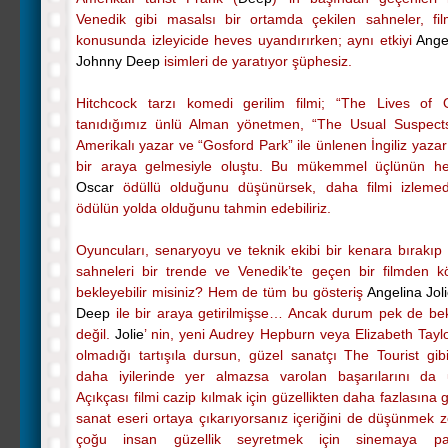
Venedik gibi masalsı bir ortamda çekilen sahneler, fi
konusunda izleyicide heves uyandırırken; aynı etkiyi
Angel
Johnny Deep
isimleri de yaratıyor şüphesiz.
Hitchcock tarzı komedi gerilim filmi; “The Lives of 
tanıdığımız ünlü Alman yönetmen, “The Usual Suspects
Amerikalı yazar ve “Gosford Park” ile ünlenen İngiliz yaza
bir araya gelmesiyle oluştu. Bu mükemmel üçlünün her
Oscar
ödüllü olduğunu düşünürsek, daha filmi izlemed
ödülün yolda olduğunu tahmin edebiliriz.
Oyuncuları, senaryoyu ve teknik ekibi bir kenara bırakıp
sahneleri bir trende ve Venedik’te geçen bir filmden k
bekleyebilir misiniz? Hem de tüm bu gösteriş
Angelina Jol
Deep
ile bir araya getirilmişse… Ancak durum pek de bekle
değil.
Jolie
’ nin, yeni Audrey Hepburn veya Elizabeth Taylo
olmadığı tartışıla dursun, güzel sanatçı The Tourist gibi
daha iyilerinde yer almazsa varolan başarılarını da 
Açıkçası filmi cazip kılmak için güzellikten daha fazlasına g
sanat eseri ortaya çıkarıyorsanız içeriğini de düşünmek z
çoğu insan güzellik seyretmek için sinemaya p