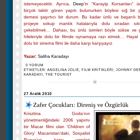
istemeyecektir. Ayrıca,
Deep
’in “Karayip Korsanları” ü
birçok taktir gören yapıtı bulunurken böylesi sığ bir 
demesi şaşırtıcı bir durum. Bu kadar ünlü ve başarılı bi
projeye sokup mantık hatalarıyla dolu sıradan sıkı
çekebilmek… Dahası, bu ünlü isimleri böyle sükse ve
hileleriyle dolu bir filmde oynamaya razı etmek… Hayal kı
dolu bir sinema filmi ile daha karşı karşıyayız.
Yazar:
Saliha Karadayı
0 YORUM
ETIKETLER:
ANGELINA JOLIE
,
FILM KRITIKLERI
,
JOHNNY DE
KARADAYI
,
THE TOURIST
27 Aralık 2010
Zafer Çocukları: Direniş ve Özgürlük
Krisztina Goda’nın
yönetmenliğindeki 2006 yapımı
bir Macar filmi olan ‘Children of
Glory’ Macaristan’daki, Sosyalist
Rusya’ya karşı yapılan