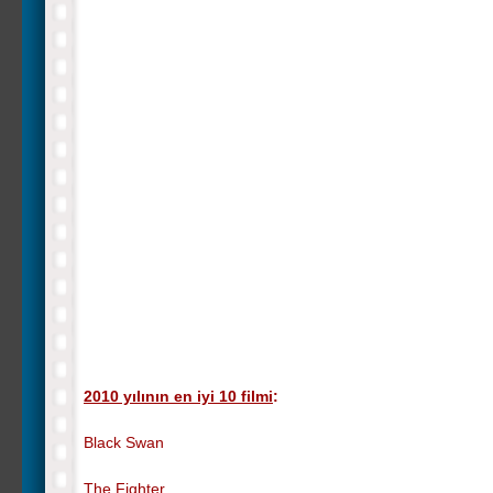
2010 yılının en iyi 10 filmi
:
Black Swan
The Fighter