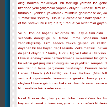
akışı nadiren renkleniyor. Bu farklılığı yaratan ise gene
üzerinde yeni çalışmalar yapmak oluyor. “Grease” filmi ile
fırtınasını yeniden yakalamak mümkün görünmese de, Ja
“Emma”sını “Beverly Hills in Clueless”e ve Shakespare’ in
of the Shrew”unu (Hırçın Kız) “Padua” ya aktarımlar gayet 
Ve bu konuda başarılı bir örnek de Easy A filmi oldu.
skandala dönüştüğü bu filmde Emma Stone’nun zarifli
zenginleştirmiş. Film sadece zekice gelişen ve keski
dayanan bir lise hayatı değil aslında. Zeka mahsulü bir ka
da şahit oluyoruz. Stanley Tucci (Dill) ve Patricia Clarkso
Olive’in ebeveynlerini canlandırmada mükemmel bir çift o
bu ikilinin gelişmiş mizah duygusu ve yaydıkları sempati, 
unsurlarının temel parçalarını oluşturuyor. Bununla ber
Haden Church (Mr.Griffith) ve Lisa Kudrow (Mrs.Griffi
sempatik öğretmenler konumunda gereken havayı yaratı
olaylara Olive’in gözünden bakarak filmi izlerseniz, sena
filmi mutlaka takdir edeceksiniz.
Nasıl Grease ile çıkış yapan John Travolta’nın bu fil
hayran olmamak imkansızsa, yine bu tarz değerli filmlerin