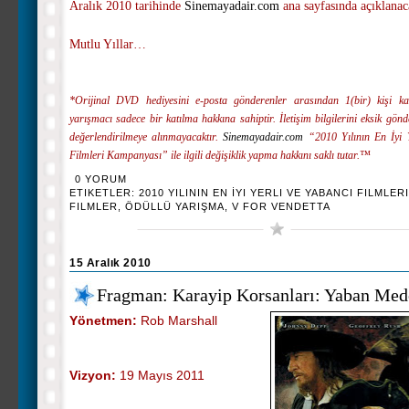
Aralık 2010 tarihinde
Sinemayadair.com
ana sayfasında açıklanaca
Mutlu Yıllar…
*Orijinal DVD hediyesini e-posta gönderenler arasından 1(bir) kişi ka
yarışmacı sadece bir katılma hakkına sahiptir. İletişim bilgilerini eksik gönd
değerlendirilmeye alınmayacaktır.
Sinemayadair.com
“2010 Yılının En İyi Y
Filmleri Kampanyası” ile ilgili değişiklik yapma hakkını saklı tutar.™
0 YORUM
ETIKETLER:
2010 YILININ EN İYI YERLI VE YABANCI FILMLERI
FILMLER
,
ÖDÜLLÜ YARIŞMA
,
V FOR VENDETTA
15 Aralık 2010
Fragman: Karayip Korsanları: Yaban Med
Yönetmen:
Rob Marshall
Vizyon:
19 Mayıs 2011