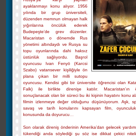
ayaklanmayı konu alıyor. 1956
yılında bir grup üniversiteli,
düzenden memnun olmayan halk
yığınlarına öncülük ederek
Budepeşte’de grev düzenler.
Macaristan o dönemde Rus
yönetimi altındaydı ve Rusya su
topu oyunlarında dahi haksız
üstünlük sağlıyordu. Başrol
oyuncusu Ivan Fenyö (Karcsi
Szabo) vatansever kişiliğiyle ön
plana çıkan bir milli sutopu
oyuncusu. Kendisi gibi bir üniversite öğrencisi olan Kat
Falk) ile birlikte direnişe katılır. Macaristan’ın ö
sonuçlanacak olan bir süreci bu iki kişinin hayatını konu a
filmin izlenmeye değer olduğunu düşünüyorum. Aşk, sp
savaş ve tarih konularını kapsayan film, oyuncul
konusunda da doyurucu…
Son olarak direniş önderinin Amerika’dan gelecek yardım
tükendiği anda söylediği şu söz ise dikkat çekici nitel