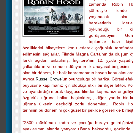
zamanda Robin Ho
şöhretiyle ileride İ
yaşanacak olan 
hareketlerin lider
öykündüğü bir ki
görüşündeyim. Gen
toplumlar bazı kişi
özelliklerini hikayelere konu ederek çoğunluk tarafında
edilmesini sağlarlar. Filmde Magna Carta’nın da oluşum ö
farklı açıdan anlatılmış. İngiltere’nin 12. yy.da yaşadı
çalkantıların ve sonucu dünyanın ilk anayasal belgesinin
olan bir dönem, bir halk kahramanının hayatı konu alınılara
Ayrıca
Russel Crowe
’un oyunculuğu bir harika. Görsel efekt
büyüsüne kapılmanız için oldukça etkili bir diğer faktör. Ko
ve uyandırdığı merak duygusu filmden kopmanızı engelliyo
özgürlük uğruna halkın başkaldırışı, diğer yanda bir kra
uğruna ülkenin geçirdiği zorlu dönemler… Robin Hoo
tarihinin bu dönemini çok güzel bir şekilde görsellikle birleşt
"2500 müslüman kadın ve çocuğu buraya getirdiğinizd
ayaklarımın altında yatıyordu.Bana bakıyordu, gözünde 