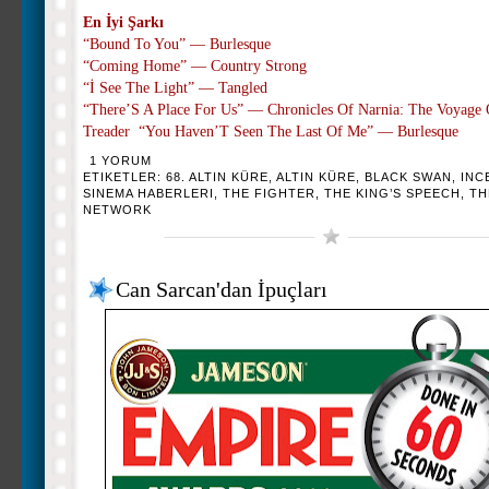
En İyi Şarkı
“Bound To You” — Burlesque
“Coming Home” — Country Strong
“İ See The Light” — Tangled
“There’S A Place For Us” — Chronicles Of Narnia: The Voyage
Treader “You Haven’T Seen The Last Of Me” — Burlesque
1 YORUM
ETIKETLER:
68. ALTIN KÜRE
,
ALTIN KÜRE
,
BLACK SWAN
,
INC
SINEMA HABERLERI
,
THE FIGHTER
,
THE KING’S SPEECH
,
TH
NETWORK
Can Sarcan'dan İpuçları