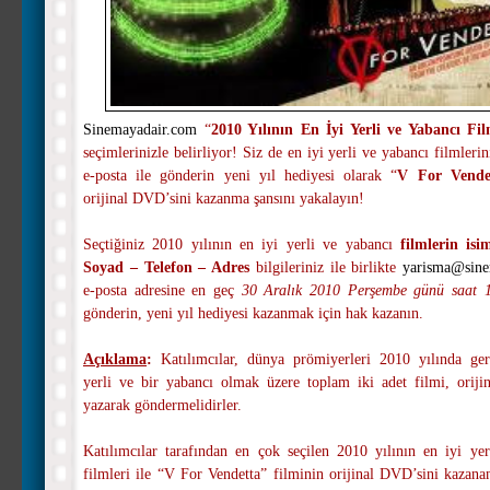
Sinemayadair.com
“
2010 Yılının En İyi Yerli ve Yabancı Fil
seçimlerinizle belirliyor! Siz de en iyi yerli ve yabancı filmlerin
e-posta ile gönderin yeni yıl hediyesi olarak “
V For Vende
orijinal DVD’sini kazanma şansını yakalayın!
Seçtiğiniz 2010 yılının en iyi yerli ve yabancı
filmlerin isi
Soyad – Telefon – Adres
bilgileriniz ile birlikte
yarisma@sine
e-posta adresine en geç
30 Aralık 2010 Perşembe günü saat 
gönderin, yeni yıl hediyesi kazanmak için hak kazanın.
Açıklama
:
Katılımcılar, dünya prömiyerleri 2010 yılında ger
yerli ve bir yabancı olmak üzere toplam iki adet filmi, orijin
yazarak göndermelidirler.
Katılımcılar tarafından en çok seçilen 2010 yılının en iyi yer
filmleri ile “V For Vendetta” filminin orijinal DVD’sini kazana