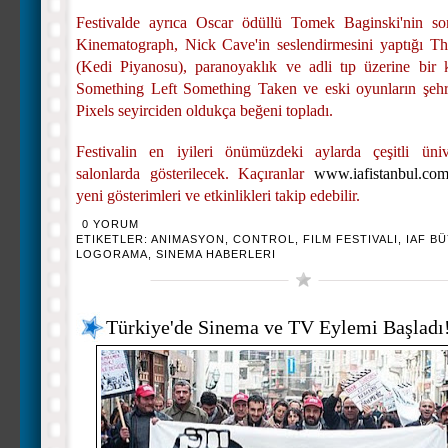
Festivalde ayrıca Oscar ödüllü Tomek Baginski'nin so
Kinematograph, Nick Cave'in seslendirmesini yaptığı T
(Kedi Piyanosu), paranoyaklık ve adli tıp üzerine bir
Something Left Something Taken ve eski oyunların şehri i
Pixels seyirciden oldukça beğeni topladı.
Festivalin en iyileri önümüzdeki aylarda çeşitli üniv
salonlarda gösterilecek. Kaçıranlar
www.iafistanbul.co
yeni gösterimleri ve etkinlikleri takip edebilir.
0 YORUM
ETIKETLER:
ANIMASYON
,
CONTROL
,
FILM FESTIVALI
,
IAF B
LOGORAMA
,
SINEMA HABERLERI
Türkiye'de Sinema ve TV Eylemi Başladı