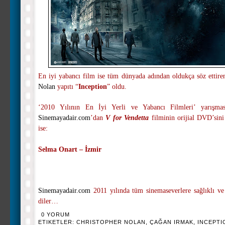
En iyi yabancı film ise tüm dünyada adından oldukça söz ettir
Nolan
yapıtı “
Inception
” oldu.
‘2010 Yılının En İyi Yerli ve Yabancı Filmleri’ yarışması
Sinemayadair.com
’dan
V for Vendetta
filminin orijial DVD’sini
ise:
Selma Onart – İzmir
Sinemayadair.com
2011 yılında tüm sinemaseverlere sağlıklı ve
diler…
0 YORUM
ETIKETLER:
CHRISTOPHER NOLAN
,
ÇAĞAN IRMAK
,
INCEPTI