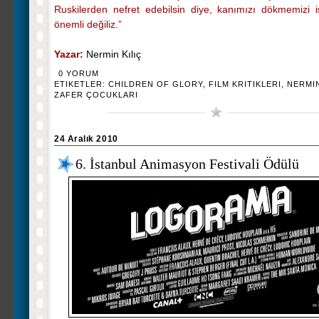
Ruskilerden nefret edebilsin diye, kanımızı dökmemizi ist
önemli değiliz.”
Yazar:
Nermin Kılıç
0 YORUM
ETIKETLER:
CHILDREN OF GLORY
,
FILM KRITIKLERI
,
NERMIN
ZAFER ÇOCUKLARI
24 Aralık 2010
6. İstanbul Animasyon Festivali Ödülü