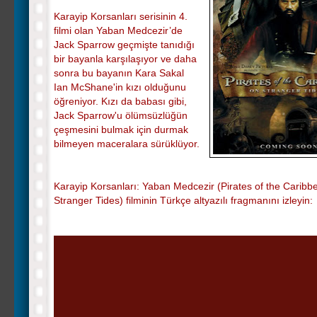
Karayip Korsanları serisinin 4.
filmi olan Yaban Medcezir’de
Jack Sparrow geçmişte tanıdığı
bir bayanla karşılaşıyor ve daha
sonra bu bayanın Kara Sakal
Ian McShane'in kızı olduğunu
öğreniyor. Kızı da babası gibi,
Jack Sparrow'u ölümsüzlüğün
çeşmesini bulmak için durmak
bilmeyen maceralara sürüklüyor.
Karayip Korsanları: Yaban Medcezir (Pirates of the Caribb
Stranger Tides) filminin Türkçe altyazılı fragmanını izleyin: