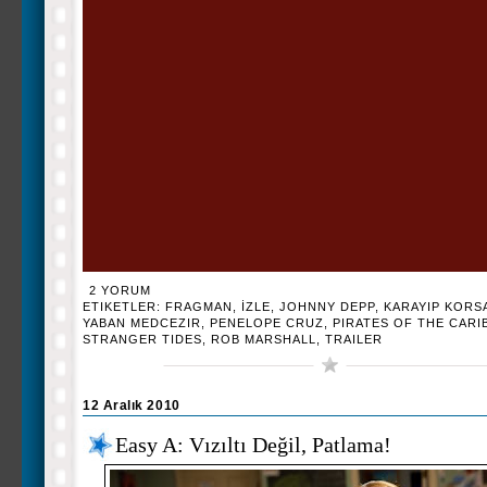
2 YORUM
ETIKETLER:
FRAGMAN
,
İZLE
,
JOHNNY DEPP
,
KARAYIP KORS
YABAN MEDCEZIR
,
PENELOPE CRUZ
,
PIRATES OF THE CARI
STRANGER TIDES
,
ROB MARSHALL
,
TRAILER
12 Aralık 2010
Easy A: Vızıltı Değil, Patlama!