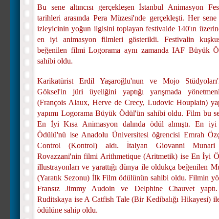
Bu sene altıncısı gerçekleşen İstanbul Animasyon Fes
tarihleri arasında Pera Müzesi'nde gerçekleşti. Her sene
izleyicinin yoğun ilgisini toplayan festivalde 140'ın üzer
en iyi animasyon filmleri gösterildi. Festivalin kuş
beğenilen filmi Logorama aynı zamanda IAF Büyük Ö
sahibi oldu.
Karikatürist Erdil Yaşaroğlu'nun ve Mojo Stüdyoları
Göksel'in jüri üyeliğini yaptığı yarışmada yönetmenl
(François Alaux, Herve de Crecy, Ludovic Houplain) yap
yapımı Logorama Büyük Ödül'ün sahibi oldu. Film bu s
En İyi Kısa Animasyon dalında ödül almıştı. En iyi
Ödülü'nü ise Anadolu Üniversitesi öğrencisi Emrah Özçe
Control (Kontrol) aldı. İtalyan Giovanni Munari
Rovazzani'nin filmi Arithmetique (Aritmetik) ise En İyi Ö
illustrayonları ve yarattığı dünya ile oldukça beğenilen 
(Yaratık Sezonu) İlk Film ödülünün sahibi oldu. Filmin yö
Fransız Jimmy Audoin ve Delphine Chauvet yaptı.
Ruditskaya ise A Catfish Tale (Bir Kedibalığı Hikayesi) i
ödülüne sahip oldu.