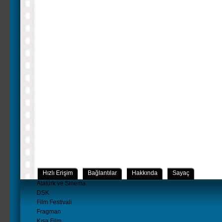
Hızlı Erişim
Bağlantılar
Hakkında
Sayaç
Atatürk ve Sinema
DSK
Film Festivali
Fragman
Kısa Film