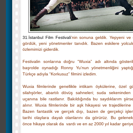
31.İstanbul Film Festivali
’nin sonuna geldik. Yepyeni ve g
gördük, yeni yönetmenler tanıdık. Bazen eskilere yolc
özlemimizi giderdik.
Festivalin sonlarına doğru “Wuxia” adı altında gösterile
başrolde oynadığı Ronny Yu’nun yönetmenliğini yaptığ
Türkçe adıyla “Korkusuz” filmini izledim.
Wuxia filmlerinde genellikle intikam öykülerine, özel g
silahşörler, abartılı dövüş sahneleri; suda sekeninden
uçanına bile rastlanır. Bakıldığında bu saydıklarım şiirs
alınır. Wuxia filmlerinde bir aşk hikayesi ve trajedilerine 
Bazen fantastik ve gerçek dışı, bazen de gerçekçi işlene
tarihi olaylara dayalı olanlarını da görürüz. Bu gelen
önce hikaye olarak da vardı ve en az 2000 yıl kadar geriye