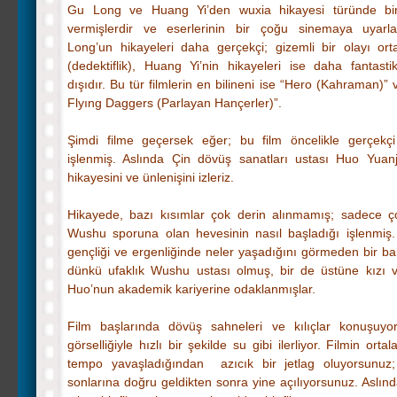
Gu Long ve Huang Yi’den wuxia hikayesi türünde bir
vermişlerdir ve eserlerinin bir çoğu sinemaya uyarla
Long’un hikayeleri daha gerçekçi; gizemli bir olayı or
(dedektiflik), Huang Yi’nin hikayeleri ise daha fantast
dışıdır. Bu tür filmlerin en bilineni ise “Hero (Kahraman)”
Flyıng Daggers (Parlayan Hançerler)”.
Şimdi filme geçersek eğer; bu film öncelikle gerçekçi
işlenmiş. Aslında Çin dövüş sanatları ustası Huo Yuanj
hikayesini ve ünlenişini izleriz.
Hikayede, bazı kısımlar çok derin alınmamış; sadece 
Wushu sporuna olan hevesinin nasıl başladığı işlenmiş
gençliği ve ergenliğinde neler yaşadığını görmeden bir ba
dünkü ufaklık Wushu ustası olmuş, bir de üstüne kızı 
Huo’nun akademik kariyerine odaklanmışlar.
Film başlarında dövüş sahneleri ve kılıçlar konuşuyor
görselliğiyle hızlı bir şekilde su gibi ilerliyor. Filmin orta
tempo yavaşladığından azıcık bir jetlag oluyorsunuz;
sonlarına doğru geldikten sonra yine açılıyorsunuz. Aslınd