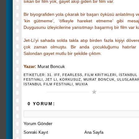
sıkan bir film yok, gayet akıp giden bir film var.
Bir biyografiden yola çıkarak bir başarı öyküsü anlatılmış v
‘kin gütmeme’, ‘öfkeyle hareket etmeme’ gibi mesajla
Duygusunu izleyicilerine yansıtmayı başarmış bir film var 
Jet-Li’yi sahada solda takla atıp birden fazla kişiyi döve
çok zaman olmuştu. Bir anda çocukluğumu hatırlar 
Salondan gayet mutlu bir şekilde çıktım.
Yazar:
Murat Boncuk
ETIKETLER:
31. IFF
,
FEARLESS
,
FILM KRITIKLERI
,
İSTANBUL 
FESTIVALI
,
JET LI
,
KORKUSUZ
,
MURAT BONCUK
,
ULUSLARAR
İSTANBUL FILM FESTIVALI
,
WUXIA
0 YORUM:
Yorum Gönder
Sonraki Kayıt
Ana Sayfa