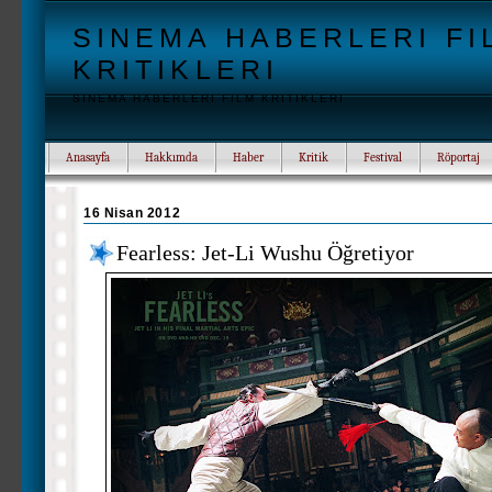
SINEMA HABERLERI FI
KRITIKLERI
SINEMA HABERLERI FILM KRITIKLERI
Anasayfa
Hakkımda
Haber
Kritik
Festival
Röportaj
16 Nisan 2012
Fearless: Jet-Li Wushu Öğretiyor