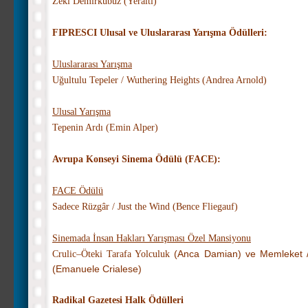
Zeki Demirkubuz (Yeraltı)
FIPRESCI Ulusal ve Uluslararası Yarışma Ödülleri:
Uluslararası Yarışma
Uğultulu Tepeler / Wuthering Heights (
Andrea Arnold)
Ulusal Yarışma
Tepenin Ardı (
Emin Alper)
Avrupa Konseyi Sinema Ödülü (FACE):
FACE Ödülü
Sadece Rüzgâr / Just the Wind
(
Bence Fliegauf)
Sinemada İnsan Hakları Yarışması Özel Mansiyonu
Crulic–Öteki Tarafa Yolculuk
(Anca Damian) ve Memleket /
(Emanuele Crialese)
Radikal Gazetesi Halk Ödülleri