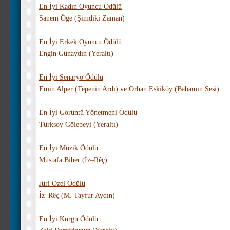
En İyi Kadın Oyuncu Ödülü
Sanem Öge (
Şimdiki Zaman)
En İyi Erkek Oyuncu Ödülü
Engin Günaydın (Yeraltı)
En İyi Senaryo Ödülü
Emin Alper (
Tepenin Ardı) ve
Orhan Eskiköy (
Babamın Sesi)
En İyi Görüntü Yönetmeni Ödülü
Türksoy Gölebeyi (Yeraltı)
En İyi Müzik Ödülü
Mustafa Biber (
İz–Rêç)
Jüri Özel Ödülü
İz–Rêç (
M. Tayfur Aydın)
En İyi Kurgu Ödülü