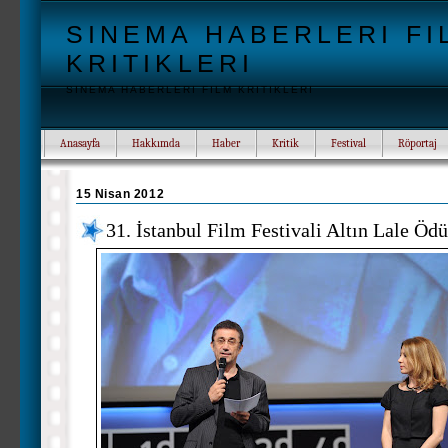
SINEMA HABERLERI FI
KRITIKLERI
SINEMA HABERLERI FILM KRITIKLERI
Anasayfa
Hakkımda
Haber
Kritik
Festival
Röportaj
15 Nisan 2012
31. İstanbul Film Festivali Altın Lale Ödü