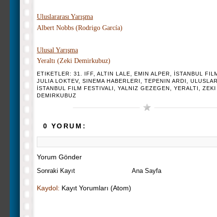
Uluslararası Yarışma
Albert Nobbs (
Rodrigo García)
Ulusal Yarışma
Yeraltı (
Zeki Demirkubuz)
ETIKETLER:
31. IFF
,
ALTIN LALE
,
EMIN ALPER
,
İSTANBUL FIL
JULIA LOKTEV
,
SINEMA HABERLERI
,
TEPENIN ARDI
,
ULUSLAR
İSTANBUL FILM FESTIVALI
,
YALNIZ GEZEGEN
,
YERALTI
,
ZEKI
DEMIRKUBUZ
0 YORUM:
Yorum Gönder
Sonraki Kayıt
Ana Sayfa
Kaydol:
Kayıt Yorumları (Atom)