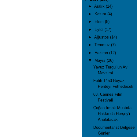
►
Aralık
(14)
►
Kasım
(4)
►
Ekim
(8)
►
Eylül
(17)
►
Ağustos
(14)
►
Temmuz
(7)
►
Haziran
(12)
▼
Mayıs
(26)
Yavuz Turgul’un Av
Mevsimi
Fetih 1453 Beyaz
Perdeyi Fethedecek
63. Cannes Film
Festivali
Çağan Irmak Mustafa
Hakkında Herşey'i
Analatacak
Documentarist Belgesel
Günleri