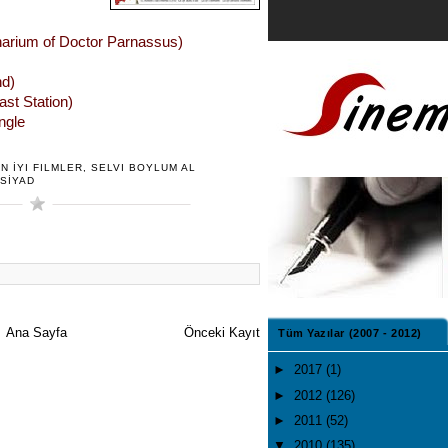
narium of Doctor Parnassus)
nd)
ast Station)
ingle
N İYI FILMLER
,
SELVI BOYLUM AL
SİYAD
Ana Sayfa
Önceki Kayıt
Tüm Yazılar (2007 - 2012)
►
2017
(1)
►
2012
(126)
►
2011
(52)
▼
2010
(135)