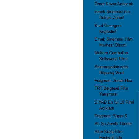
Ömer Kavur Anılacak
Emek Sineması'nın
Hukuki Zaferi!
Kızıl Gezegeni
Keşfedin!
Emek Sineması Film
Merkezi Olsun!
Meltem Cumbul'un
Bollywood Filmi
Sinemayadair.com
Röportaj Verdi
Fragman: Jonah Hex
TRT Belgesel Film
Yarışması
SİYAD En İyi 10 Filmi
Açıkladı
Fragman: Super 8
Ah Şu Zombi Türkler
Altın Koza Film
Festivali’nde