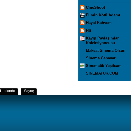
CineShoot
Filmin Kötü Adamı
Hayal Kahvem
HS
Kayıp Paylaşımlar
Koleksiyoncusu
Maksat Sinema Olsun
Sinema Canavarı
Sinematik Yeşilcam
SİNEMATUR.COM
Hakkında
Sayaç