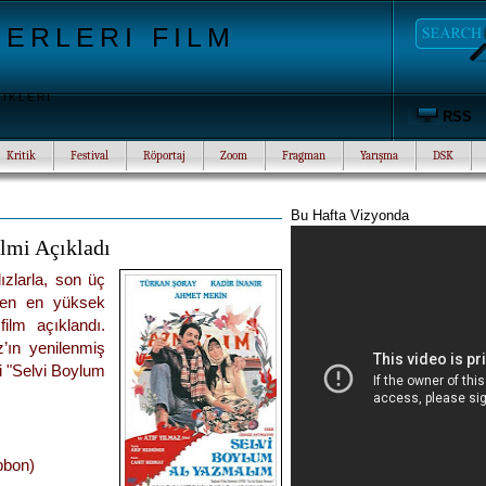
ERLERI FILM
TIKLERI
RSS
Kritik
Festival
Röportaj
Zoom
Fragman
Yarışma
DSK
Bu Hafta Vizyonda
lmi Açıkladı
ızlarla, son üç
rden en yüksek
ilm açıklandı.
z’ın yenilenmiş
i "Selvi Boylum
ibbon)