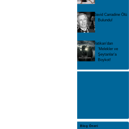
David Carradine Ölü
Bulundu!
Vatikan’dan
‘Melekler ve
Şeytanlar’a
Boykot!
Blog Öneri