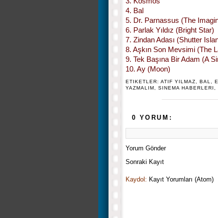
3. Kosmos
4. Bal
5. Dr. Parnassus (The Imagi
6. Parlak Yıldız (Bright Star)
7. Zindan Adası (Shutter Isla
8. Aşkın Son Mevsimi (The L
9. Tek Başına Bir Adam (A S
10. Ay (Moon)
ETIKETLER:
ATIF YILMAZ
,
BAL
,
E
YAZMALIM
,
SINEMA HABERLERI
,
0 YORUM:
Yorum Gönder
Sonraki Kayıt
Kaydol:
Kayıt Yorumları (Atom)