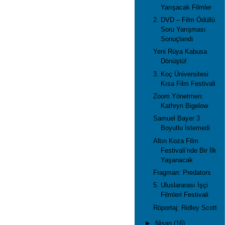
Yarışacak Filmler
2. DVD – Film Ödüllü
Soru Yarışması
Sonuçlandı
Yeni Rüya Kabusa
Dönüştü!
3. Koç Üniversitesi
Kısa Film Festivali
Zoom Yönetmen:
Kathryn Bigelow
Samuel Bayer 3
Boyutlu İstemedi
Altın Koza Film
Festivali’nde Bir İlk
Yaşanacak
Fragman: Predators
5. Uluslararası İşçi
Filmleri Festivali
Röportaj: Ridley Scott
►
Nisan
(16)