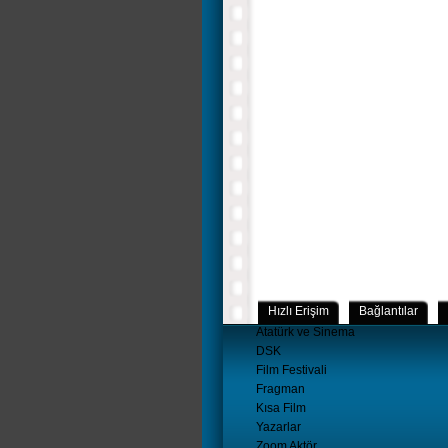
Hızlı Erişim
Bağlantılar
Atatürk ve Sinema
DSK
Film Festivali
Fragman
Kısa Film
Yazarlar
Zoom Aktör