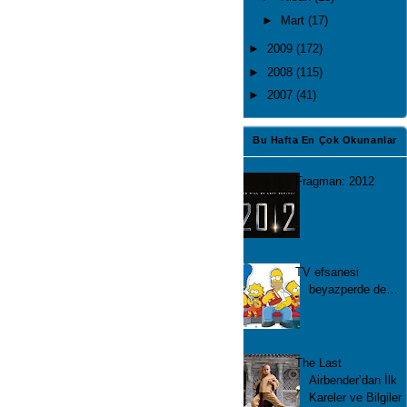
►
Mart
(17)
►
2009
(172)
►
2008
(115)
►
2007
(41)
Bu Hafta En Çok Okunanlar
Fragman: 2012
TV efsanesi
beyazperde de…
The Last
Airbender’dan İlk
Kareler ve Bilgiler