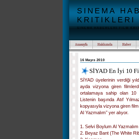
SINEMA HAB
KRITIKLERI
SINEMA HABERLERI FILM KRI
Anasayfa
Hakkımda
Haber
16 Mayıs 2010
SİYAD En İyi 10 Fi
SİYAD üyelerinin verdiği yıld
ayda vizyona giren filmle
ortalamaya sahip olan 10 f
Listenin başında Atıf Yılma
kopyasıyla vizyona giren film
Al Yazmalım" yer alıyor.
1. Selvi Boylum Al Yazmalım
2. Beyaz Bant (The White R