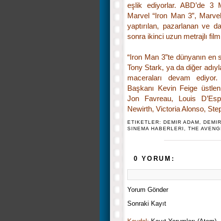
eşlik ediyorlar. ABD’de 3 
Marvel “Iron Man
3”
, Marvel
yaptırılan, pazarlanan ve d
sonra ikinci uzun metrajlı fil
“Iron Man 3”te dünyanın en 
Tony Stark, ya da diğer adıy
maceraları devam ediyor. 
Başkanı Kevin Feige üstleni
Jon Favreau, Louis D’Esp
Newirth, Victoria Alonso, St
ETIKETLER:
DEMIR ADAM
,
DEMIR
SINEMA HABERLERI
,
THE AVEN
0 YORUM:
Yorum Gönder
Sonraki Kayıt