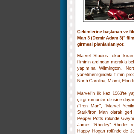
Çekimlerine başlanan ve fil
Man 3 (Demir Adam 3)" film
girmesi planlanlanıyor.
Marvel Studios rekor kıran
filminin ardından merakla b
yapımına Wilmington, Nor
yönetmenliğindeki filmin pr
North Carolina, Miami, Florid
Marvel’in ilk kez 1963’te ya
çizgi romanlar dizisine day
(“Iron Man”, “Marvel Yeni
Stark/Iron Man olarak ger
Pepper Potts rolünde Gwyne
James “Rhodey” Rhodes ro
Happy Hogan rolünde de Jo