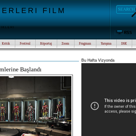
ERLERI FILM
TIKLERI
RSS
Kritik
Festival
Röportaj
Zoom
Fragman
Yarışma
DSK
Bu Hafta Vizyonda
mlerine Başlandı