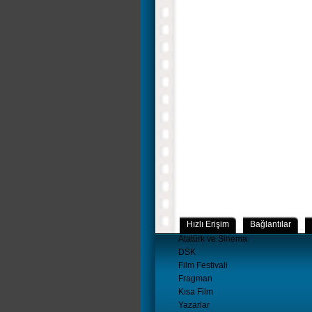
Hızlı Erişim
Bağlantılar
Atatürk ve Sinema
DSK
Film Festivali
Fragman
Kısa Film
Yazarlar