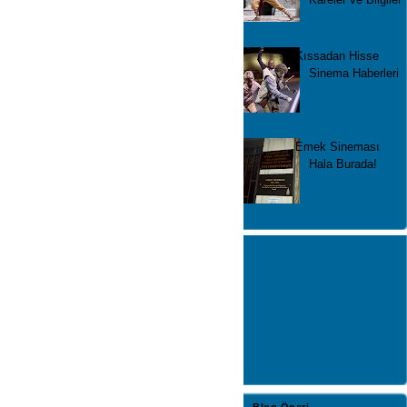
Kıssadan Hisse
Sinema Haberleri
Emek Sineması
Hala Burada!
Blog Öneri