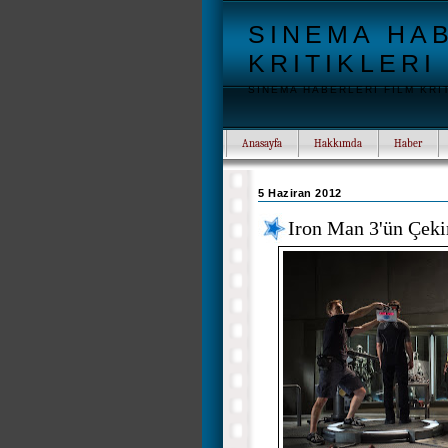
SINEMA HAB
KRITIKLERI
SINEMA HABERLERI FILM KRI
Anasayfa
Hakkımda
Haber
5 Haziran 2012
Iron Man 3'ün Çeki