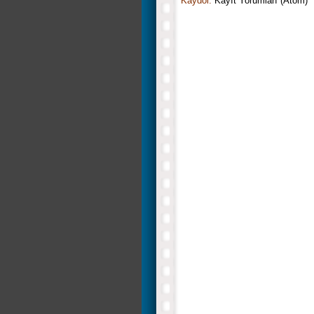
Kaydol:
Kayıt Yorumları (Atom)