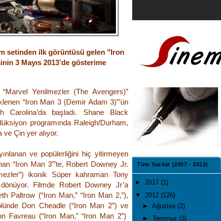
m setinden ilk görüntüsü gelen "Iron
inin 3 Mayıs 2013’de gösterime
 “Marvel Yenilmezler (The Avengers)”
eklenen “Iron Man 3 (Demir Adam 3)”’ün
th Carolina’da başladı. Shane Black
odüksiyon programında Raleigh/Durham,
a ve Çin yer alıyor.
yınlanan ve popülerliğini hiç yitirmeyen
anan “Iron Man 3”’te, Robert Downey Jr.
Tüm Yazılar (2007 - 2012)
lmezler”) ikonik Süper kahraman Tony
►
2017
(1)
i dönüyor. Filmde Robert Downey Jr’a
th Paltrow (“Iron Man,” “Iron Man
2,”
),
▼
2012
(126)
lünde Don Cheadle (“Iron Man
2”
) ve
►
Ağustos
(2)
n Favreau (“Iron Man,” “Iron Man
2”
)
►
Temmuz
(3)