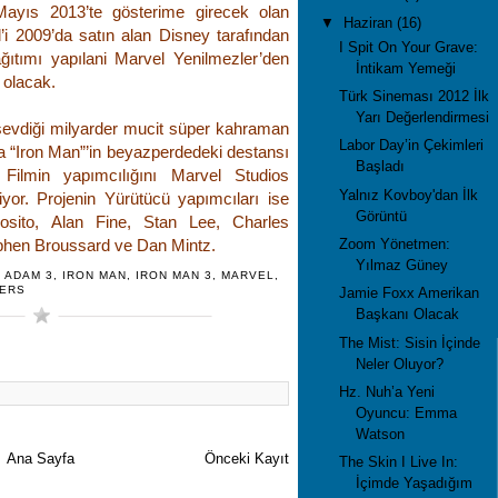
Mayıs 2013’te gösterime girecek olan
▼
Haziran
(16)
’i 2009’da satın alan Disney tarafından
I Spit On Your Grave:
ağıtımı yapılani Marvel Yenilmezler’den
İntikam Yemeği
m olacak.
Türk Sineması 2012 İlk
Yarı Değerlendirmesi
sevdiği milyarder mucit süper kahraman
Labor Day’in Çekimleri
la “Iron Man”’in beyazperdedeki destansı
Başladı
Filmin yapımcılığını Marvel Studios
Yalnız Kovboy'dan İlk
yor. Projenin Yürütücü yapımcıları ise
Görüntü
osito, Alan Fine, Stan Lee, Charles
Zoom Yönetmen:
ephen Broussard ve Dan Mintz.
Yılmaz Güney
 ADAM 3
,
IRON MAN
,
IRON MAN 3
,
MARVEL
,
GERS
Jamie Foxx Amerikan
Başkanı Olacak
The Mist: Sisin İçinde
Neler Oluyor?
Hz. Nuh’a Yeni
Oyuncu: Emma
Watson
Ana Sayfa
Önceki Kayıt
The Skin I Live In:
İçimde Yaşadığım