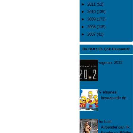
►
2011
(52)
►
2010
(135)
►
2009
(172)
►
2008
(115)
►
2007
(41)
Bu Hafta En Çok Okunanlar
Fragman: 2012
TV efsanesi
beyazperde de…
The Last
Airbender’dan İlk
Kareler ve Bilgiler