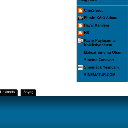
CineShoot
Filmin Kötü Adamı
Hayal Kahvem
HS
Kayıp Paylaşımlar
Koleksiyoncusu
Maksat Sinema Olsun
Sinema Canavarı
Sinematik Yeşilcam
SİNEMATUR.COM
Hakkında
Sayaç