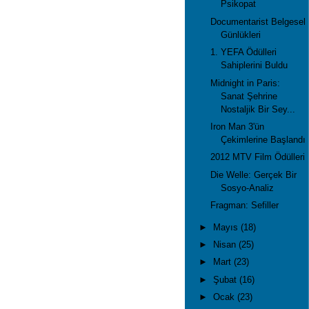
Psikopat
Documentarist Belgesel
Günlükleri
1. YEFA Ödülleri
Sahiplerini Buldu
Midnight in Paris:
Sanat Şehrine
Nostaljik Bir Sey...
Iron Man 3'ün
Çekimlerine Başlandı
2012 MTV Film Ödülleri
Die Welle: Gerçek Bir
Sosyo-Analiz
Fragman: Sefiller
►
Mayıs
(18)
►
Nisan
(25)
►
Mart
(23)
►
Şubat
(16)
►
Ocak
(23)