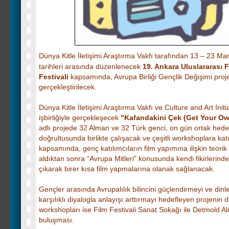
Dünya Kitle İletişimi Araştırma Vakfı tarafından 13 – 23 Ma
tarihleri arasında düzenlenecek
19. Ankara Uluslararası F
Festivali
kapsamında, Avrupa Birliği Gençlik Değişimi proj
gerçekleştirilecek.
Dünya Kitle İletişimi Araştırma Vakfı ve Culture and Art Initi
işbirliğiyle gerçekleşecek
"Kafandakini Çek (Get Your Ow
adlı projede 32 Alman ve 32 Türk genci, on gün ortak hede
doğrultusunda birlikte çalışacak ve çeşitli workshoplara kat
kapsamında, genç katılımcıların film yapımına ilişkin teorik
aldıktan sonra “Avrupa Mitleri” konusunda kendi fikirlerind
çıkarak birer kısa film yapmalarına olanak sağlanacak.
Gençler arasında Avrupalılık bilincini güçlendirmeyi ve dinl
karşılıklı diyalogla anlayışı arttırmayı hedefleyen projenin d
workshopları ise Film Festivali Sanat Sokağı ile Detmold 
buluşması.