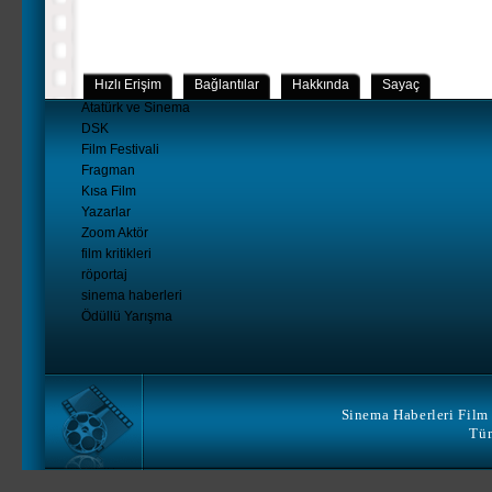
Hızlı Erişim
Bağlantılar
Hakkında
Sayaç
Atatürk ve Sinema
DSK
Film Festivali
Fragman
Kısa Film
Yazarlar
Zoom Aktör
film kritikleri
röportaj
sinema haberleri
Ödüllü Yarışma
Sinema Haberleri Film 
Tüm