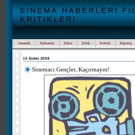
SINEMA HABERLERI FI
KRITIKLERI
SINEMA HABERLERI FILM KRITIKLERI
Anasayfa
Hakkımda
Haber
Kritik
Festival
Röportaj
15 Şubat 2008
Sinemacı Gençler, Kaçırmayın!