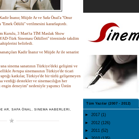
adir İnanır, Müjde Ar ve Safa Önal'a ''Onur
 ''Emek Ödülü'' verilmesini kararlaştırdı.
im Kurulu, 3 Mart'ta TİM Maslak Show
 SİYAD-Türk
Sineması
Ödülleri'' töreninde takdim
sahiplerini belirledi.
sanatçıları Kadir İnanır ve Müjde Ar ile senarist
 yana sinema sanatının Türkiye'deki gelişimi ve
zellikle
Avrupa
sinemasının Türkiye'de ticari
ptığı katkılar, Türkiye'de bir türlü gelişemeyen
 verdiği destekler ve sinemacılığın her
i engin deneyim'' nedeniyle yapımcı Üstün
Tüm Yazılar (2007 - 2012)
E AR
,
SAFA ÖNAL
,
SINEMA HABERLERI
,
►
2017
(1)
►
2012
(126)
►
2011
(52)
►
2010
(135)