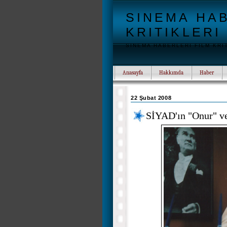
SINEMA HAB
KRITIKLERI
SINEMA HABERLERI FILM KRI
Anasayfa
Hakkımda
Haber
22 Şubat 2008
SİYAD'ın "Onur" v