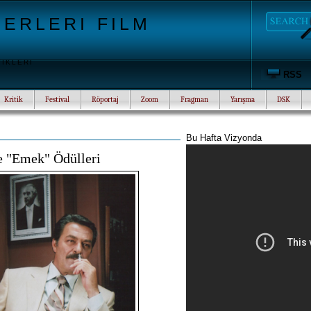
ERLERI FILM
TIKLERI
RSS
Kritik
Festival
Röportaj
Zoom
Fragman
Yarışma
DSK
Bu Hafta Vizyonda
e "Emek" Ödülleri