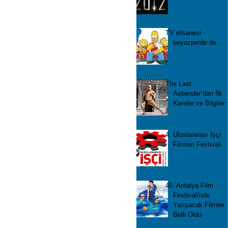
TV efsanesi
beyazperde de…
The Last
Airbender’dan İlk
Kareler ve Bilgiler
4. Uluslararası İşçi
Filmleri Festivali
45. Antalya Film
Festivali'nde
Yarışacak Filmler
Belli Oldu