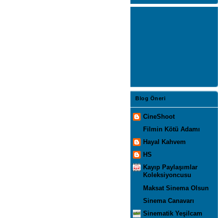
Blog Öneri
CineShoot
Filmin Kötü Adamı
Hayal Kahvem
HS
Kayıp Paylaşımlar
Koleksiyoncusu
Maksat Sinema Olsun
Sinema Canavarı
Sinematik Yeşilcam