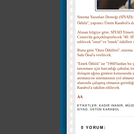
Sinema
Yazarları Derneği (SİYAD) K
Ödülü'', yapımcı Üstün Karabol'a da
Alınan bilgiye göre, SİYAD Yönet
Center'da gerçekleştirilecek ''40.
edilecek ''onur'' ve ''emek'' ödülleri 
Buna göre ''Onur Ödülleri'', sinema 
Safa Önal'a verilecek.
''Emek Ödülü'' ise ''1960'lardan bu
tanınması için harcadığı çabalar, ö
dolaşım ağına girmesi konusunda ya
animasyon sinemasının yol almasına
alanında çalışmış olmanın getirdiğ
Karabol'a takdim edilecek.
AA
ETIKETLER:
KADIR İNANIR
,
MÜJD
SİYAD
,
ÜSTÜN KARABOL
0 YORUM: