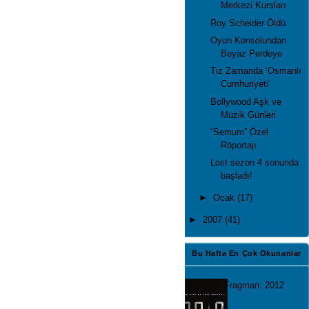
Merkezi Kursları
Roy Scheider Öldü
Oyun Konsolundan
Beyaz Perdeye
Tiz Zamanda ‘Osmanlı
Cumhuriyeti’
Bollywood Aşk ve
Müzik Günleri
“Semum” Özel
Röportajı
Lost sezon 4 sonunda
başladı!
►
Ocak
(17)
►
2007
(41)
Bu Hafta En Çok Okunanlar
Fragman: 2012