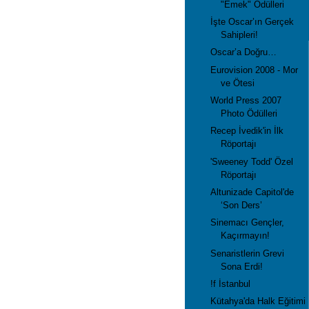
"Emek" Ödülleri
İşte Oscar’ın Gerçek
Sahipleri!
Oscar’a Doğru…
Eurovision 2008 - Mor
ve Ötesi
World Press 2007
Photo Ödülleri
Recep İvedik'in İlk
Röportajı
'Sweeney Todd' Özel
Röportajı
Altunizade Capitol'de
‘Son Ders’
Sinemacı Gençler,
Kaçırmayın!
Senaristlerin Grevi
Sona Erdi!
!f İstanbul
Kütahya'da Halk Eğitimi