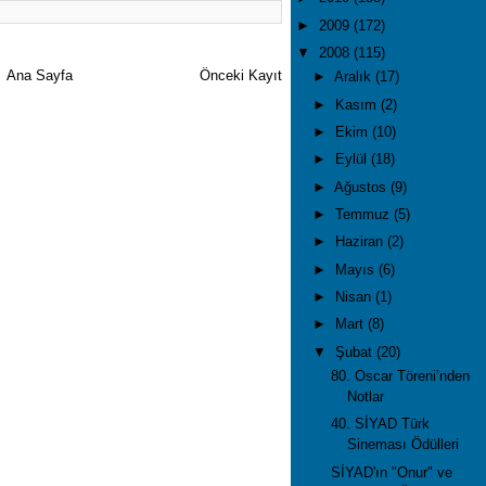
►
2009
(172)
▼
2008
(115)
Ana Sayfa
Önceki Kayıt
►
Aralık
(17)
►
Kasım
(2)
►
Ekim
(10)
►
Eylül
(18)
►
Ağustos
(9)
►
Temmuz
(5)
►
Haziran
(2)
►
Mayıs
(6)
►
Nisan
(1)
►
Mart
(8)
▼
Şubat
(20)
80. Oscar Töreni’nden
Notlar
40. SİYAD Türk
Sineması Ödülleri
SİYAD'ın "Onur" ve