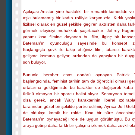
Açıkçası Aniston yine hastalıklı bir romantik komedide ve
aşkı bulamamış bir kadın rolüyle karşımızda. Kırklı yaşlar
fiziksel olarak en güzel şekilde geçiren aktristen daha fark
görmek izleyiciyi muhakkak şaşırtacaktır. Jeffrey Eugen
yapımı kısa filmine dayanan bu film, ilginç bir konse
Bateman’ın oyunculuğu sayesinde bu konsept zen
Başlangıçta şevk ile takip ettiğiniz film; tutarsız karakte
gelişme kısmına geliyor, ardından da yapışkan bir duygus
son buluyor.
Bununla beraber esas donörü oynayan Patrick W
başlangıcında, feminist tarihin tam da öğreticisi olması ger
ortalarına geldiğimizde bu karakter de değişerek kab
ürünü olmayan bir sporcu halini alıyor. Senaryoda temel 
olsa gerek, ancak Wally karakterinin liberal ızdırap
tarafından güzel bir şekilde portre edilmiş. Ayrıca Jeff Gol
de oldukça komik bir rolde. Kısa bir süre öncesind
Bateman’ın oynayacağı role de uygun görülmüştü. Bu oy
araya getirip daha farklı bir çalışma izlemek daha zevkli ola