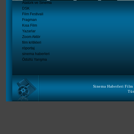
Atatürk ve Sinema
DSK
Film Festivali
Fragman
Kısa Film
Yazarlar
Zoom Aktör
film kritikleri
röportaj
sinema haberleri
Ödüllü Yarışma
Sinema Haberleri Film 
Tüm