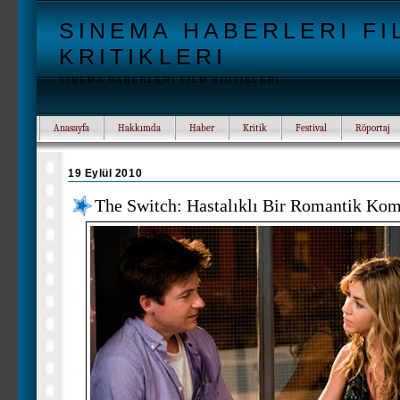
SINEMA HABERLERI FI
KRITIKLERI
SINEMA HABERLERI FILM KRITIKLERI
Anasayfa
Hakkımda
Haber
Kritik
Festival
Röportaj
19 Eylül 2010
The Switch: Hastalıklı Bir Romantik Ko