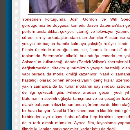
Yönetmen koltuğunda Josh Gordon ve Will Speck 
gördüğümüz bu duygusal komedi, Jason Bateman’dan gel
performansla dikkat çekiyor. İçtenliği ve televizyon yapımc
süredir en iyi arkadaşlarından olan Jennifer Aniston ise 
yoluyla bir başına hamile kalmaya çalıştığı rolüyle filmde y
Filmin üzerinde durduğu konu ise, “hamilelik partisi” den
toplantıda Bateman’ın alkollü bulunduğu esnada en ya
Aniston’un kullanacağı donör (Patrick Wilson) spermlerini 
değiştirmesidir. Nitekim günümüzün yaygın hastalığı olan
yapı burada da moda kimliği kazanıyor. Nasıl ki zama
hastalığı olarak bilinen anoreksiyanın genç kızlar üzerinde 
yakın zamanda da bu tuhaf modanın sayısındaki astron
de ilgi çekecek gibi. Filmde aradan geçen yedi yıl
Bateman’ın sevimli oğluyla tanışması ve bu çocuğun fiziks
olarak babasının ikizi konumunda görünmesi de filme ola
bir hava katıyor. Nasıl ki Türk sinemasının klasiklerinde 
birbirinden ayrı düşen baba-oğullar hep birbirinin aynısıd
de o tadı almak mümkün. Ayrıca film, kıyaslama yapma
filmde kullanılan şarkı seçimleri kadar kötü de değil.