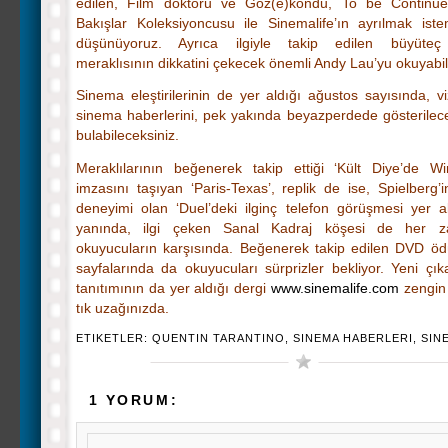
edilen, Film doktoru ve Göz(e)kondu, To be Continu
Bakışlar Koleksiyoncusu ile Sinemalife’ın ayrılmak iste
düşünüyoruz. Ayrıca ilgiyle takip edilen büyüte
meraklısının dikkatini çekecek önemli Andy Lau’yu okuyabil
Sinema eleştirilerinin de yer aldığı ağustos sayısında, vi
sinema haberlerini, pek yakında beyazperdede gösterilecek
bulabileceksiniz.
Meraklılarının beğenerek takip ettiği ‘Kült Diye’de 
imzasını taşıyan ‘Paris-Texas’, replik de ise, Spielberg’
deneyimi olan ‘Duel’deki ilginç telefon görüşmesi yer a
yanında, ilgi çeken Sanal Kadraj köşesi de her z
okuyucuların karşısında. Beğenerek takip edilen DVD öd
sayfalarında da okuyucuları sürprizler bekliyor. Yeni çık
tanıtımının da yer aldığı dergi
www.sinemalife.com
zengin i
tık uzağınızda.
ETIKETLER:
QUENTIN TARANTINO
,
SINEMA HABERLERI
,
SIN
1 YORUM: