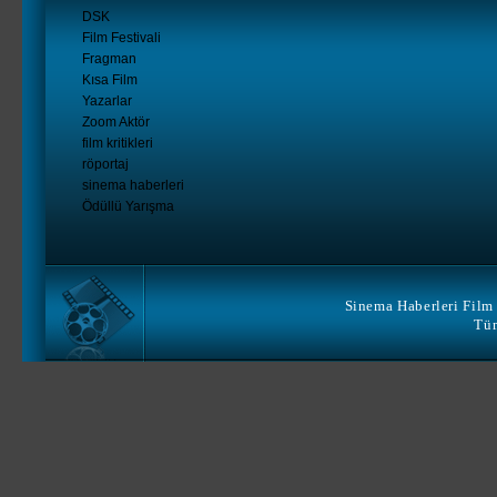
DSK
Film Festivali
Fragman
Kısa Film
Yazarlar
Zoom Aktör
film kritikleri
röportaj
sinema haberleri
Ödüllü Yarışma
Sinema Haberleri Film 
Tüm