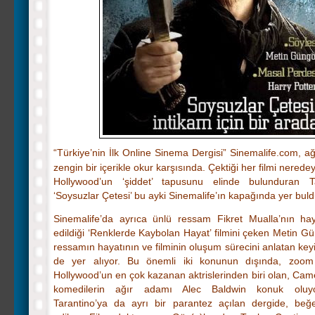
“Türkiye’nin İlk Online Sinema Dergisi” Sinemalife.com, a
zengin bir içerikle okur karşısında. Çektiği her filmi neredey
Hollywood’un ‘şiddet’ tapusunu elinde bulunduran Ta
‘Soysuzlar Çetesi’ bu ayki Sinemalife’ın kapağında yer buld
Sinemalife’da ayrıca ünlü ressam Fikret Mualla’nın ha
edildiği ‘Renklerde Kaybolan Hayat’ filmini çeken Metin Gü
ressamın hayatının ve filminin oluşum sürecini anlatan keyifl
de yer alıyor. Bu önemli iki konunun dışında, zoom 
Hollywood’un en çok kazanan aktrislerinden biri olan, Cam
komedilerin ağır adamı Alec Baldwin konuk oluyo
Tarantino’ya da ayrı bir parantez açılan dergide, beğ