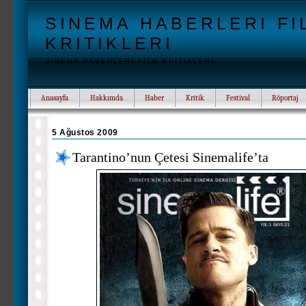
SINEMA HABERLERI FI
KRITIKLERI
SINEMA HABERLERI FILM KRITIKLERI
Anasayfa
Hakkımda
Haber
Kritik
Festival
Röportaj
5 Ağustos 2009
Tarantino’nun Çetesi Sinemalife’ta