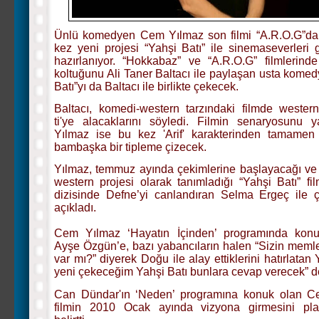
Ünlü komedyen Cem Yılmaz son filmi “A.R.O.G”da
kez yeni projesi “Yahşi Batı” ile sinemaseverleri
hazırlanıyor. “Hokkabaz” ve “A.R.O.G” filmlerin
koltuğunu Ali Taner Baltacı ile paylaşan usta komed
Batı”yı da Baltacı ile birlikte çekecek.
Baltacı, komedi-western tarzındaki filmde western 
ti'ye alacaklarını söyledi. Filmin senaryosunu
Yılmaz ise bu kez 'Arif' karakterinden tamamen 
bambaşka bir tipleme çizecek.
Yılmaz, temmuz ayında çekimlerine başlayacağı ve
western projesi olarak tanımladığı “Yahşi Batı” fil
dizisinde Defne’yi canlandıran Selma Ergeç ile ç
açıkladı.
Cem Yılmaz ‘Hayatın İçinden’ programında kon
Ayşe Özgün’e, bazı yabancıların halen “Sizin meml
var mı?” diyerek Doğu ile alay ettiklerini hatırlatan
yeni çekeceğim Yahşi Batı bunlara cevap verecek” d
Can Dündar'ın ‘Neden’ programına konuk olan C
filmin 2010 Ocak ayında vizyona girmesini planl