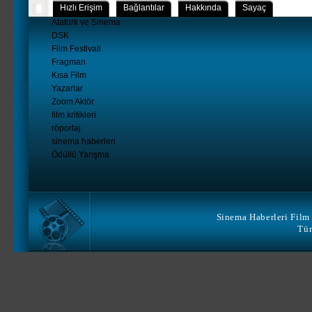
Hızlı Erişim
Bağlantılar
Hakkında
Sayaç
Atatürk ve Sinema
DSK
Film Festivali
Fragman
Kısa Film
Yazarlar
Zoom Aktör
film kritikleri
röportaj
sinema haberleri
Ödüllü Yarışma
Sinema Haberleri Film 
Tüm