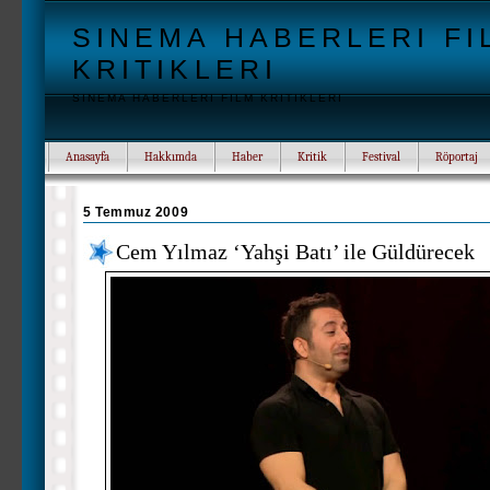
SINEMA HABERLERI FI
KRITIKLERI
SINEMA HABERLERI FILM KRITIKLERI
Anasayfa
Hakkımda
Haber
Kritik
Festival
Röportaj
5 Temmuz 2009
Cem Yılmaz ‘Yahşi Batı’ ile Güldürecek