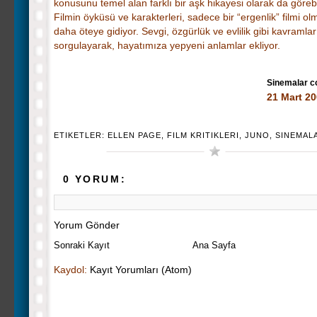
konusunu temel alan farklı bir aşk hikayesi olarak da görebil
Filmin öyküsü ve karakterleri, sadece bir “ergenlik” filmi o
daha öteye gidiyor. Sevgi, özgürlük ve evlilik gibi kavramlar
sorgulayarak, hayatımıza yepyeni anlamlar ekliyor.
Sinemalar 
21 Mart 2
ETIKETLER:
ELLEN PAGE
,
FILM KRITIKLERI
,
JUNO
,
SINEMAL
0 YORUM:
Yorum Gönder
Sonraki Kayıt
Ana Sayfa
Kaydol:
Kayıt Yorumları (Atom)