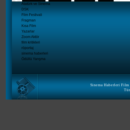
Atatürk ve Sinema
DSK
Film Festivali
Fragman
Kısa Film
Yazarlar
Zoom Aktör
film kritikleri
röportaj
sinema haberleri
Ödüllü Yarışma
Sinema Haberleri Film 
Tüm