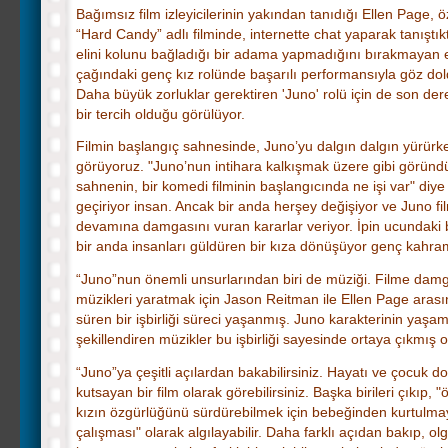
Bağımsız film izleyicilerinin yakından tanıdığı Ellen Page, öz
“Hard Candy” adlı filminde, internette chat yaparak tanıştık
elini kolunu bağladığı bir adama yapmadığını bırakmayan 
çağındaki genç kız rolünde başarılı performansıyla göz do
Daha büyük zorluklar gerektiren 'Juno' rolü için de son de
bir tercih olduğu görülüyor.
Filmin başlangıç sahnesinde, Juno’yu dalgın dalgın yürürk
görüyoruz. "Juno’nun intihara kalkışmak üzere gibi göründ
sahnenin, bir komedi filminin başlangıcında ne işi var" diye
geçiriyor insan. Ancak bir anda herşey değişiyor ve Juno fi
devamına damgasını vuran kararlar veriyor. İpin ucundaki b
bir anda insanları güldüren bir kıza dönüşüyor genç kahr
“Juno”nun önemli unsurlarından biri de müziği. Filme dam
müzikleri yaratmak için Jason Reitman ile Ellen Page aras
süren bir işbirliği süreci yaşanmış. Juno karakterinin yaşam
şekillendiren müzikler bu işbirliği sayesinde ortaya çıkmış o
“Juno”ya çeşitli açılardan bakabilirsiniz. Hayatı ve çocuk 
kutsayan bir film olarak görebilirsiniz. Başka birileri çıkıp, "
kızın özgürlüğünü sürdürebilmek için bebeğinden kurtulma
çalışması" olarak algılayabilir. Daha farklı açıdan bakıp, o