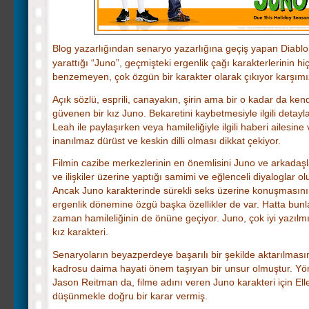
Blog yazarlığından senaryo yazarlığına geçiş yapan Diablo
yarattığı “Juno”, geçmişteki ergenlik çağı karakterlerinin hiç
benzemeyen, çok özgün bir karakter olarak çıkıyor karşımı
Açık sözlü, esprili, canayakın, şirin ama bir o kadar da ken
güvenen bir kız Juno. Bekaretini kaybetmesiyle ilgili detayl
Leah ile paylaşırken veya hamileliğiyle ilgili haberi ailesine 
inanılmaz dürüst ve keskin dilli olması dikkat çekiyor.
Filmin cazibe merkezlerinin en önemlisini Juno ve arkadaşl
ve ilişkiler üzerine yaptığı samimi ve eğlenceli diyaloglar ol
Ancak Juno karakterinde sürekli seks üzerine konuşmasının
ergenlik dönemine özgü başka özellikler de var. Hatta bun
zaman hamileliğinin de önüne geçiyor. Juno, çok iyi yazılmı
kız karakteri.
Senaryoların beyazperdeye başarılı bir şekilde aktarılmas
kadrosu daima hayati önem taşıyan bir unsur olmuştur. Y
Jason Reitman da, filme adını veren Juno karakteri için Ell
düşünmekle doğru bir karar vermiş.