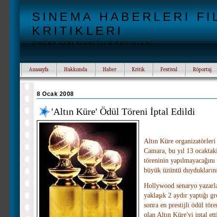
SINEMA HABERLERI FI
KRITIKLERI
SINEMA HABERLERI FILM KRITIKLERI
Anasayfa
Hakkımda
Haber
Kritik
Festival
Röportaj
8 Ocak 2008
'Altın Küre' Ödül Töreni İptal Edildi
Altın Küre organizatörleri
Camara, bu yıl 13 ocaktak
töreninin yapılmayacağını
büyük üzüntü duyduklarını
Hollywood senaryo yazarla
yaklaşık 2 aydır yaptığı g
sonra en prestijli ödül töre
olan Altın Küre'yi iptal ett