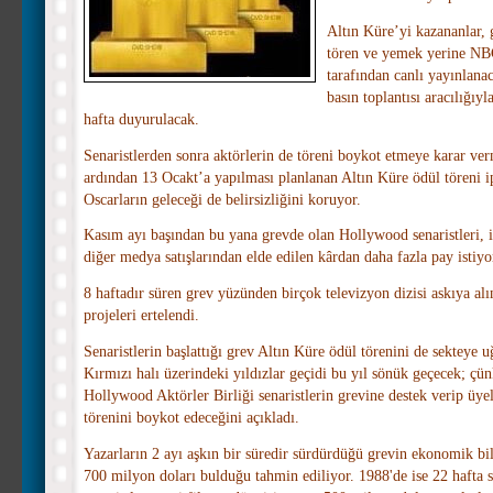
Altın Küre’yi kazananlar, 
tören ve yemek yerine NB
tarafından canlı yayınlanac
basın toplantısı aracılığıyl
hafta duyurulacak.
Senaristlerden sonra aktörlerin de töreni boykot etmeye karar ve
ardından 13 Ocakt’a yapılması planlanan Altın Küre ödül töreni ip
Oscarların geleceği de belirsizliğini koruyor.
Kasım ayı başından bu yana grevde olan Hollywood senaristleri, i
diğer medya satışlarından elde edilen kârdan daha fazla pay istiyo
8 haftadır süren grev yüzünden birçok televizyon dizisi askıya alı
projeleri ertelendi.
Senaristlerin başlattığı grev Altın Küre ödül törenini de sekteye uğ
Kırmızı halı üzerindeki yıldızlar geçidi bu yıl sönük geçecek; çü
Hollywood Aktörler Birliği senaristlerin grevine destek verip üye
törenini boykot edeceğini açıkladı.
Yazarların 2 ayı aşkın bir süredir sürdürdüğü grevin ekonomik b
700 milyon doları bulduğu tahmin ediliyor. 1988'de ise 22 hafta 