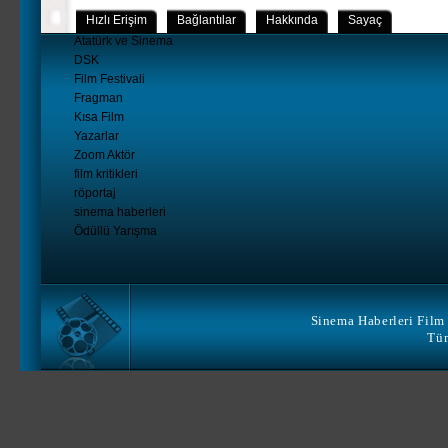
Hızlı Erişim
Bağlantılar
Hakkında
Sayaç
Atatürk ve Sinema
DSK
Film Festivali
Fragman
Kısa Film
Yazarlar
Zoom Aktör
film kritikleri
röportaj
sinema haberleri
Ödüllü Yarışma
Sinema Haberleri Film 
Tüm