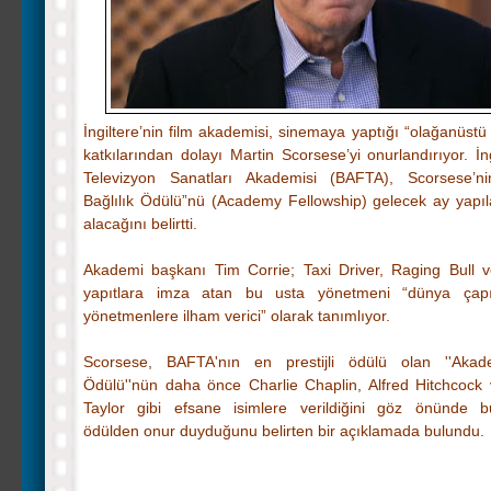
İngiltere’nin film akademisi, sinemaya yaptığı “olağanüstü 
katkılarından dolayı Martin Scorsese’yi onurlandırıyor. İn
Televizyon Sanatları Akademisi (BAFTA), Scorsese’n
Bağlılık Ödülü”nü (Academy Fellowship) gelecek ay yapıl
alacağını belirtti.
Akademi başkanı Tim Corrie; Taxi Driver, Raging Bull 
yapıtlara imza atan bu usta yönetmeni “dünya çap
yönetmenlere ilham verici” olarak tanımlıyor.
Scorsese,
BAFTA'nın
en prestijli ödülü olan ''Akad
Ödülü''nün daha önce Charlie Chaplin, Alfred Hitchcock 
Taylor gibi efsane isimlere verildiğini göz önünde b
ödülden onur duyduğunu belirten bir açıklamada bulundu.