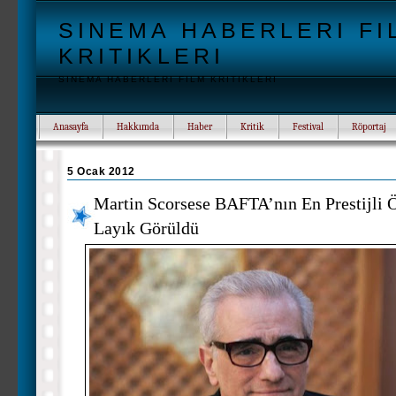
SINEMA HABERLERI FI
KRITIKLERI
SINEMA HABERLERI FILM KRITIKLERI
Anasayfa
Hakkımda
Haber
Kritik
Festival
Röportaj
5 Ocak 2012
Martin Scorsese BAFTA’nın En Prestijli 
Layık Görüldü