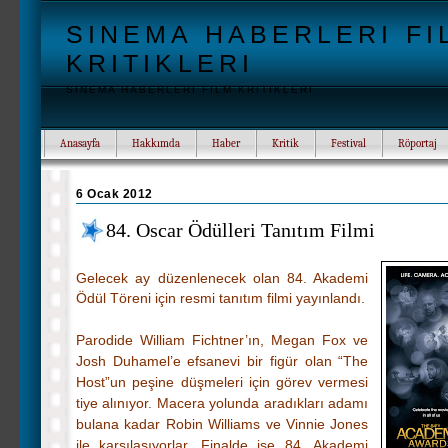
SINEMA HABERLERI FI
KRITIKLERI
SINEMA HABERLERI FILM KRITIKLERI
Anasayfa
Hakkımda
Haber
Kritik
Festival
Röportaj
6 Ocak 2012
84. Oscar Ödülleri Tanıtım Filmi
Gelecek ay düzenlenecek olan 84. Akademi
Ödül Töreni için resmi tanıtım filmi yayınlandı.
Parodide William Fichtner’ın, Megan Fox ve
Josh Duhamel’e efsanevi bir figür olan “The
Host”un peşine düşmeleri için görev vermesi
tiye alınıyor. Macera yolunda aradıkları adamı
bulana kadar Robin Williams ve Vinnie Jones
ile karşılaşıyorlar. Finalde ise 84. Akademi