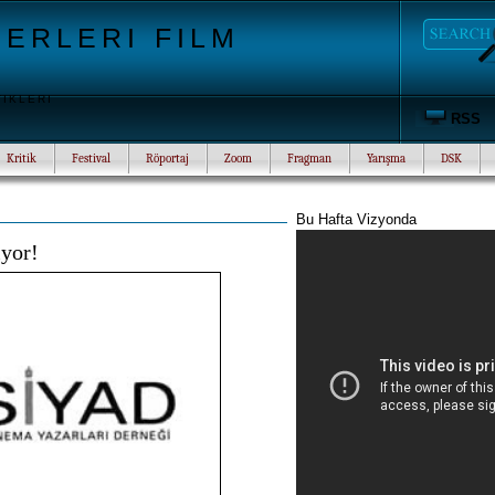
ERLERI FILM
TIKLERI
RSS
Kritik
Festival
Röportaj
Zoom
Fragman
Yarışma
DSK
Bu Hafta Vizyonda
ıyor!