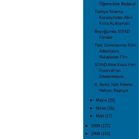
Öğrencilere Bedava!
Türkiye Sinema
Konseyi'nden Altın
Koza Açıklaması
Beyoğlu'nda SİYAD
Filmleri
Türk Sinemasının Kötü
Adamlarını
Buluşturan Film
SİYAD Altın Koza Film
Festivali’nin
Ertelenmesini ...
8. Berlin Türk Filmleri
Haftası Başlıyor
►
Mayıs
(26)
►
Nisan
(16)
►
Mart
(17)
►
2009
(172)
►
2008
(115)