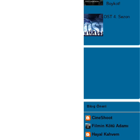
Boykot!
LOST 4. Sezon
Blog Öneri
CineShoot
Filmin Kötü Adamı
Hayal Kahvem