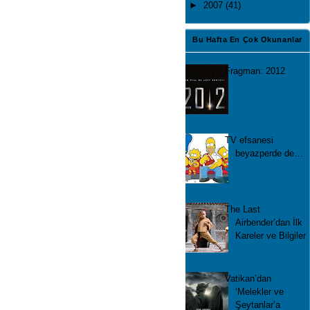
►
2007
(41)
Bu Hafta En Çok Okunanlar
Fragman: 2012
TV efsanesi
beyazperde de…
The Last
Airbender’dan İlk
Kareler ve Bilgiler
Vatikan’dan
‘Melekler ve
Şeytanlar’a