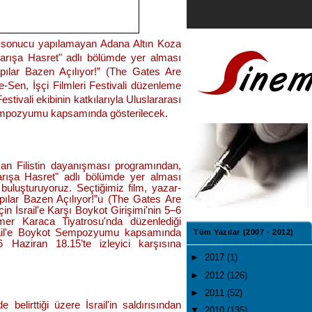
ı sonucu yapılamayan Adana Altın Koza
: Barışa Hasret" adlı bölümde yer alması
pılar Bazen Açılıyor!” (The Gates Are
-Sen, İşçi Filmleri Festivali düzenleme
stivali ekibinin katkılarıyla Uluslararası
t Sempozyumu kapsamında gösterilecek.
n Filistin dayanışması programından,
 Barışa Hasret" adlı bölümde yer alması
e buluşturuyoruz. Seçtiğimiz film, yazar-
ılar Bazen Açılıyor!”u (The Gates Are
çin İsrail'e Karşı Boykot Girişimi'nin 5–6
mer Karaca Tiyatrosu'nda düzenlediği
İsrail'e Boykot Sempozyumu kapsamında
Tüm Yazılar (2007 - 2012)
 Haziran 18.15’te izleyici karşısına
►
2017
(1)
►
2012
(126)
►
2011
(52)
e belirttiği üzere İsrail'in saldırısından
▼
2010
(135)