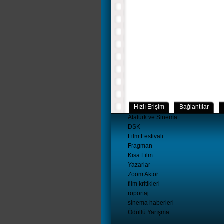
Hızlı Erişim
Bağlantılar
Atatürk ve Sinema
DSK
Film Festivali
Fragman
Kısa Film
Yazarlar
Zoom Aktör
film kritikleri
röportaj
sinema haberleri
Ödüllü Yarışma