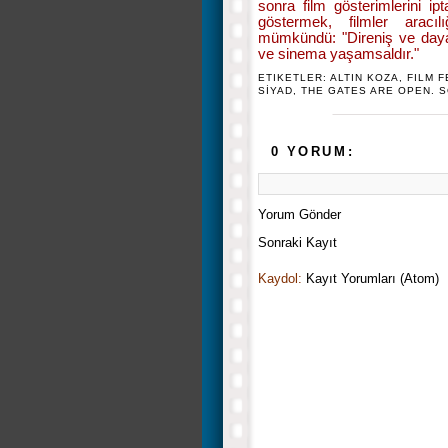
sonra film gösterimlerini ip
göstermek, filmler aracılı
mümkündü: "Direniş ve daya
ve sinema yaşamsaldır."
ETIKETLER:
ALTIN KOZA
,
FILM F
SİYAD
,
THE GATES ARE OPEN. 
0 YORUM:
Yorum Gönder
Sonraki Kayıt
Kaydol:
Kayıt Yorumları (Atom)