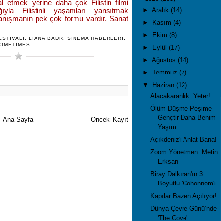
tal etmek yerine daha çok Filistin filmi
►
Aralık
(14)
ğıyla Filistinli yaşamları yansıtmak
nışmanın pek çok formu vardır. Sanat
►
Kasım
(4)
►
Ekim
(8)
ESTIVALI
,
LIANA BADR
,
SINEMA HABERLERI
,
SOMETIMES
►
Eylül
(17)
►
Ağustos
(14)
►
Temmuz
(7)
▼
Haziran
(12)
Alacakaranlık: Yeter!
Ölüm Düşme Peşime
Gençtir Daha Benim
Ana Sayfa
Önceki Kayıt
Yaşım
Açıkdeniz'i Anlat Bana!
Zoom Yönetmen: Metin
Erksan
Biray Dalkıran'ın 3
Boyutlu 'Cehennem'i
Kapılar Bazen Açılıyor!
Dünya Çevre Günü’nde
'The Cove'