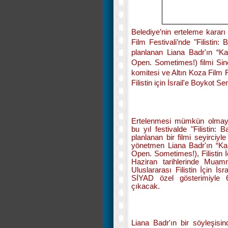
Belediye’nin erteleme karar
Film Festivali’nde "Filistin
planlanan Liana Badr'ın “Ka
Open. Sometimes!) filmi Sine
komitesi ve Altın Koza Film Fe
Filistin için İsrail'e Boyko
Ertelenmesi mümkün olmaya
bu yıl festivalde "Filistin:
planlanan bir filmi seyirciyl
yönetmen Liana Badr'ın “Kap
Open. Sometimes!), Filistin İ
Haziran tarihlerinde Muam
Uluslararası Filistin İçin 
SİYAD özel gösterimiyle 6
çıkacak.
Liana Badr'ın bir söyleşisind