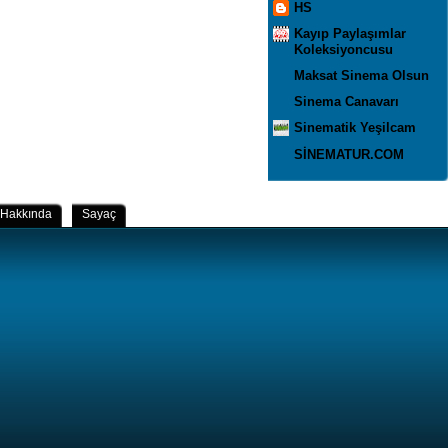
HS
Kayıp Paylaşımlar
Koleksiyoncusu
Maksat Sinema Olsun
Sinema Canavarı
Sinematik Yeşilcam
SİNEMATUR.COM
Hakkında
Sayaç