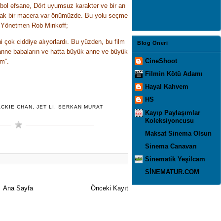
bol efsane, Dört uyumsuz karakter ve bir an
acak bir macera var önümüzde. Bu yolu seçme
or Yönetmen Rob Minkoff;
ni çok ciddiye alıyorlardı. Bu yüzden, bu film
Blog Öneri
 anne babaların ve hatta büyük anne ve büyük
CineShoot
lm”.
Filmin Kötü Adamı
Hayal Kahvem
HS
ACKIE CHAN
,
JET LI
,
SERKAN MURAT
Kayıp Paylaşımlar
Koleksiyoncusu
Maksat Sinema Olsun
Sinema Canavarı
Sinematik Yeşilcam
SİNEMATUR.COM
Ana Sayfa
Önceki Kayıt