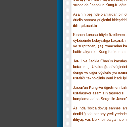
sırada da Jason’un Kung-fu öğre
Asa’nın peşinde olanlardan biri d
düello sonrası güçlerini birleştir
iblis çıkacaktır.
Kısaca konusu böyle özetlenebilec
öyküsünde kolaycılığa kaçarak ne
ve sürprizden, şaşırtmacadan kaç
hafife alıyor ki, Kung-fu üzerine 
Jet-Li ve Jackie Chan’ın karşıla
kotarılmış. Uzakdoğu dövüşlerinin
denge ve diğer öğelerle yenişemiy
ustalığı teknolojinin yeni icadı ip
Jason’un Kung-Fu öğretmeni birk
ustalaşıyor asamızın taşıyıcısı. T
karşılama adına Serçe ile Jason’
Aslında “bolca dövüş sahnesi ara
denildiğinde her şey yerli yerin
ihtiyaç var. Belki bir parça ince 