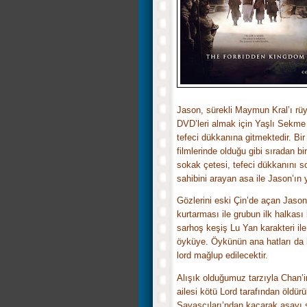
Jason, sürekli Maymun Kral’ı rü
DVD’leri almak için Yaşlı Sekme a
tefeci dükkanına gitmektedir. Bi
filmlerinde olduğu gibi sıradan b
sokak çetesi, tefeci dükkanını s
sahibini arayan asa ile Jason’ın 
Gözlerini eski Çin’de açan Jaso
kurtarması ile grubun ilk halkası 
sarhoş keşiş Lu Yan karakteri il
öyküye. Öykünün ana hatları da b
lord mağlup edilecektir.
Alışık olduğumuz tarzıyla Chan’in
ailesi kötü Lord tarafından öldür
Savaşçıları’ndan kaçarak asayı s