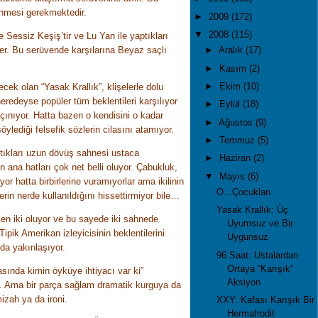
nmesi gerekmektedir.
►
2009
(172)
▼
2008
(115)
e Sessiz Keşiş’tir ve Lu Yan ile yaptıkları
irler. Bu serüvende karşılarına Beyaz saçlı
►
Aralık
(17)
►
Kasım
(2)
►
Ekim
(10)
ek olan “Yasak Krallık”, klişelerle dolu
redeyse popüler tüm beklentileri karşılıyor
►
Eylül
(18)
ınıyor. Hatta bazen o kendisini o kadar
►
Ağustos
(9)
söylediği felsefik sözlerin cilasını atamıyor.
►
Temmuz
(5)
ştıkları uzun dövüş sahnesi ustaca
►
Haziran
(2)
 ana hatları çok net belli oluyor. Çabukluk,
▼
Mayıs
(6)
or hatta birbirlerine vuramıyorlar ama ikilinin
O...Çocukları
lerin nerde kullanıldığını hissettirmiyor bile…
Yasak Krallık: Üç
en iki oluyor ve bu sayede iki sahnede
Uyumsuz ve Bir
ipik Amerikan izleyicisinin beklentilerini
Uygunsuz
da yakınlaşıyor.
96 Saat: Ustalardan
Ortaya “Karışık”
sında kimin öyküye ihtiyacı var ki”
Aksiyon
de. Ama bir parça sağlam dramatik kurguya da
mizah ya da ironi.
XXY: Kafası Karışık Bir
Hermafrodit