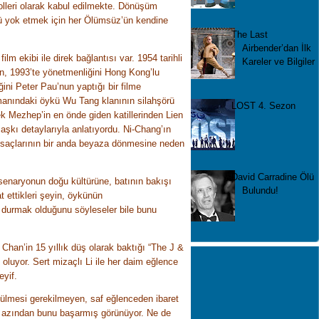
lleri olarak kabul edilmekte. Dönüşüm
ü yok etmek için her Ölümsüz’ün kendine
The Last
Airbender’dan İlk
ilm ekibi ile direk bağlantısı var. 1954 tarihli
Kareler ve Bilgiler
n, 1993’te yönetmenliğini Hong Kong’lu
ni Peter Pau’nun yaptığı bir filme
manındaki öykü Wu Tang klanının silahşörü
LOST 4. Sezon
k Mezhep’in en önde giden katillerinden Lien
 aşkı detaylarıyla anlatıyordu. Ni-Chang’ın
ı saçlarının bir anda beyaza dönmesine neden
David Carradine Ölü
 senaryonun doğu kültürüne, batının bakışı
Bulundu!
t ettikleri şeyin, öykünün
 durmak olduğunu söyleseler bile bunu
 Chan’in 15 yıllık düş olarak baktığı “The J &
oluyor. Sert mizaçlı Li ile her daim eğlence
eyif.
ülmesi gerekilmeyen, saf eğlenceden ibaret
en azından bunu başarmış görünüyor. Ne de