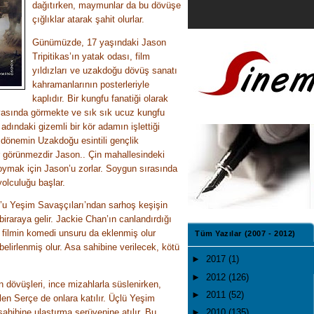
dağıtırken, maymunlar da bu dövüşe
çığlıklar atarak şahit olurlar.
Günümüzde, 17 yaşındaki Jason
Tripitikas’ın yatak odası, film
yıldızları ve uzakdoğu dövüş sanatı
kahramanlarının posterleriyle
kaplıdır. Bir kungfu fanatiği olarak
yasında görmekte ve sık sık ucuz kungfu
dındaki gizemli bir kör adamın işlettiği
r dönemin Uzakdoğu esintili gençlik
ir görünmezdir Jason.. Çin mahallesindeki
oymak için Jason’u zorlar. Soygun sırasında
yolculuğu başlar.
n’u Yeşim Savaşçıları’ndan sarhoş keşişin
biraraya gelir. Jackie Chan’ın canlandırdığı
e filmin komedi unsuru da eklenmiş olur
Tüm Yazılar (2007 - 2012)
elirlenmiş olur. Asa sahibine verilecek, kötü
►
2017
(1)
►
2012
(126)
 dövüşleri, ince mizahlarla süslenirken,
►
2011
(52)
ülen Serçe de onlara katılır. Üçlü Yeşim
ahibine ulaştırma serüvenine atılır. Bu
►
2010
(135)