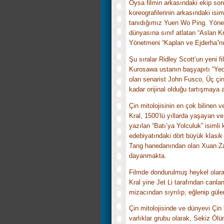
Oysa filmin arkasındaki ekip so
koreografilerinin arkasındaki isim
tanıdığımız Yuen Wo Ping. Yöne
dünyasına sınıf atlatan “Aslan 
Yönetmeni “Kaplan ve Ejderha”nı
Şu sıralar Ridley Scott’un yeni f
Kurosawa ustanın başyapıtı “Ye
olan senarist John Fusco, Üç çi
kadar orijinal olduğu tartışmaya
Çin mitolojisinin en çok bilinen 
Kral, 1500’lü yıllarda yaşayan v
yazılan “Batı’ya Yolculuk” isimli
edebiyatındaki dört büyük klasik
Tang hanedanından olan Xuan Zan
dayanmakta.
Filmde dondurulmuş heykel olar
Kral yine Jet Li tarafından canland
mizacından sıyrılıp, eğlenip gül
Çin mitolojisinde ve dünyevi Çin
varlıklar grubu olarak, Sekiz Öl