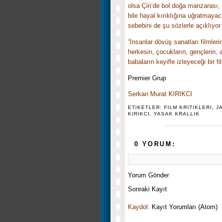
olsa Çin’de bol doğa manzarası, 
bile hayal kırıklığına uğratmay
sebebini de şu sözlerle açıklıy
“İnsanlar dövüş sanatları filmleri
herkesin, çocukların, gençlerin,
babaların keyifle izleyeceği bir fi
Premier Grup
Serkan Murat KIRIKCI
ETIKETLER:
FILM KRITIKLERI
,
J
KIRIKCI
,
YASAK KRALLIK
0 YORUM:
Yorum Gönder
Sonraki Kayıt
Kaydol:
Kayıt Yorumları (Atom)