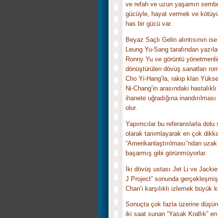
ve refah ve uzun yaşamın sembo
gücüyle, hayat vermek ve kötüy
has bir gücü var.
Beyaz Saçlı Gelin alıntısının ise f
Leung Yu-Sang tarafından yazıla
Ronny Yu ve görüntü yönetmenliği
dönüştürülen dövüş sanatları ro
Cho Yi-Hang’la, rakip klan Yükse
Ni-Chang’in arasındaki hastalıklı
ihanete uğradığına inandırılmas
olur.
Yapımcılar bu referanslarla dolu
olarak tanımlayarak en çok dikka
“Amerikanlaştırılması”ndan uzak
başarmış gibi görünmüyorlar.
İki dövüş ustası Jet Li ve Jackie
J Project” sonunda gerçekleşmiş 
Chan’i karşılıklı izlemek büyük k
Sonuçta çok fazla üzerine düşün
iki saat sunan “Yasak Krallık” 