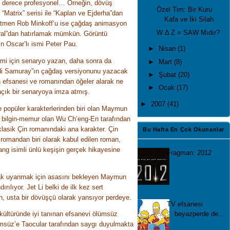
n derece profesyonel… Örneğin, dövüş
Özel Tim: Bir Kuru
 “Matrix” serisi ile “Kaplan ve Ejderha”dan
Kafa ve İki Silah
tmen Rob Minkoff’u ise çağdaş animasyon
W Δ Z = SAW Mıdır?
Kral”dan hatırlamak mümkün. Görüntü
n Oscar’lı ismi Peter Pau.
►
Nisan
(1)
ilmi için senaryo yazan, daha sonra da
►
Mart
(8)
di Samuray”ın çağdaş versiyonunu yazacak
►
Şubat
(20)
n efsanesi ve romanından öğeler alarak ne
►
Ocak
(17)
 açık bir senaryoya imza atmış.
►
2007
(41)
ve popüler karakterlerinden biri olan Maymun
e bilgin-memur olan Wu Ch’eng-En tarafından
 klasik Çin romanındaki ana karakter. Çin
Bu Hafta En Çok Okunanlar
 romandan biri olarak kabul edilen roman,
g isimli ünlü keşişin gerçek hikayesine
Fragman: 2012
ak uyanmak için asasını bekleyen Maymun
ırılıyor. Jet Li belki de ilk kez sert
en, usta bir dövüşçü olarak yansıyor perdeye.
TV efsanesi
beyazperde de…
 kültüründe iyi tanınan efsanevi ölümsüz
ümsüz’e Taocular tarafından saygı duyulmakta