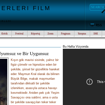
ERLERI FILM
TIKLERI
RSS
Kritik
Festival
Röportaj
Zoom
Fragman
Yarışma
DSK
Bu Hafta Vizyonda
 Uyumsuz ve Bir Uygunsuz
Kışın gök mavisi sisinde, yalnız bir
figür çömelir ve hipnotize eden bir
şekilde, şiirsel bir güzellikte hareket
eder. Maymun Kral olarak da bilinen
Büyük Bilge, makak maymunları
tarafından dikkatli bir şekilde
izlenirken, asasıyla ustaca havayı
kesmektedir. Aniden pek çok Yeşim
Savaşçısı ona saldırır, ama o usta
bir şekilde savaşçıları teker teker