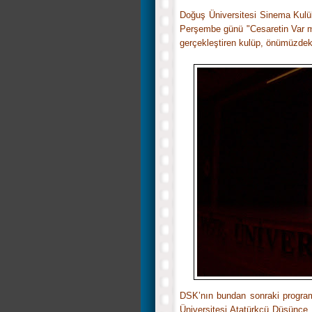
Doğuş Üniversitesi Sinema Kulüb
Perşembe günü "Cesaretin Var 
gerçekleştiren kulüp, önümüzdek
DSK’nın bundan sonraki programın
Üniversitesi Atatürkçü Düşünce K