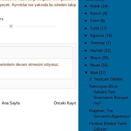
ecek. Ayrıntılar ise yakında bu siteden takip
►
Aralık
(14)
►
Kasım
(4)
TS
►
Ekim
(8)
►
Eylül
(17)
►
Ağustos
(14)
►
Temmuz
(7)
►
Haziran
(12)
►
Mayıs
(26)
terimlerin devam etmesini istiyoruz.
►
Nisan
(16)
▼
Mart
(17)
3. Yeşilçam Ödülleri
Televizyon Dizisi
Sektörü Türk
Sinemasını Bozuyor
Ana Sayfa
Önceki Kayıt
mu?
Fragman: The
Sorcerer's Apprentice
Festival Biletleri Yarın
Çıkıyor!