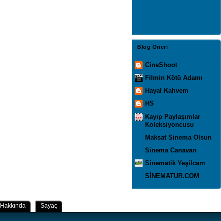
Blog Öneri
CineShoot
Filmin Kötü Adamı
Hayal Kahvem
HS
Kayıp Paylaşımlar
Koleksiyoncusu
Maksat Sinema Olsun
Sinema Canavarı
Sinematik Yeşilcam
SİNEMATUR.COM
Hakkında
Sayaç