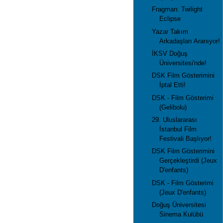
Fragman: Twilight
Eclipse
Yazar Takım
Arkadaşları Aranıyor!
İKSV Doğuş
Üniversitesi'nde!
DSK Film Gösterimini
İptal Etti!
DSK - Film Gösterimi
(Gelibolu)
29. Uluslararası
İstanbul Film
Festivali Başlıyor!
DSK Film Gösterimini
Gerçekleştirdi (Jeux
D'enfants)
DSK - Film Gösterimi
(Jeux D'enfants)
Doğuş Üniversitesi
Sinema Kulübü