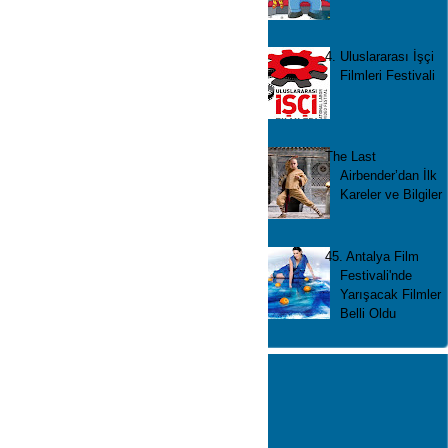
4. Uluslararası İşçi
Filmleri Festivali
The Last
Airbender’dan İlk
Kareler ve Bilgiler
45. Antalya Film
Festivali'nde
Yarışacak Filmler
Belli Oldu