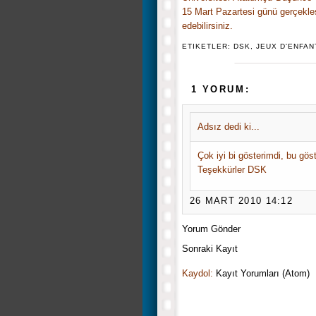
15 Mart Pazartesi günü gerçekleş
edebilirsiniz.
ETIKETLER:
DSK
,
JEUX D'ENFAN
1 YORUM:
Adsız dedi ki...
Çok iyi bi gösterimdi, bu gös
Teşekkürler DSK
26 MART 2010 14:12
Yorum Gönder
Sonraki Kayıt
Kaydol:
Kayıt Yorumları (Atom)