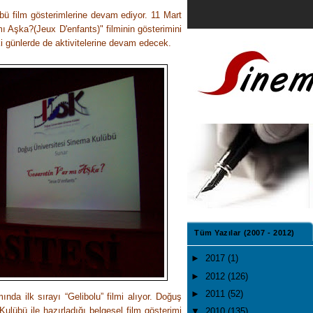
ü film gösterimlerine devam ediyor. 11 Mart
mı Aşka?(
Jeux D'enfants
)" filminin gösterimini
i günlerde de aktivitelerine devam edecek.
Tüm Yazılar (2007 - 2012)
►
2017
(1)
►
2012
(126)
►
2011
(52)
da ilk sırayı “Gelibolu” filmi alıyor. Doğuş
ulübü ile hazırladığı belgesel film gösterimi
▼
2010
(135)