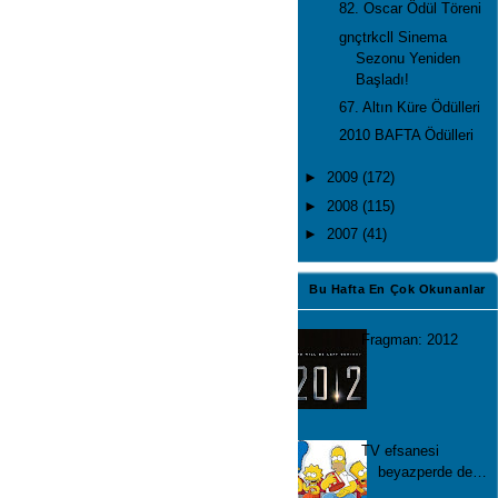
82. Oscar Ödül Töreni
gnçtrkcll Sinema
Sezonu Yeniden
Başladı!
67. Altın Küre Ödülleri
2010 BAFTA Ödülleri
►
2009
(172)
►
2008
(115)
►
2007
(41)
Bu Hafta En Çok Okunanlar
Fragman: 2012
TV efsanesi
beyazperde de…