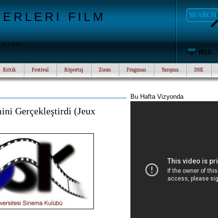
ERLERI FILM
TIKLERI
RSS
Kritik
Festival
Röportaj
Zoom
Fragman
Yarışma
DSK
Bu Hafta Vizyonda
ni Gerçekleştirdi (Jeux