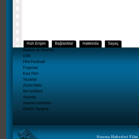
Hızlı Erişim
Bağlantılar
Hakkında
Sayaç
Atatürk ve Sinema
DSK
Film Festivali
Fragman
Kısa Film
Yazarlar
Zoom Aktör
film kritikleri
röportaj
sinema haberleri
Ödüllü Yarışma
Sinema Haberleri Film 