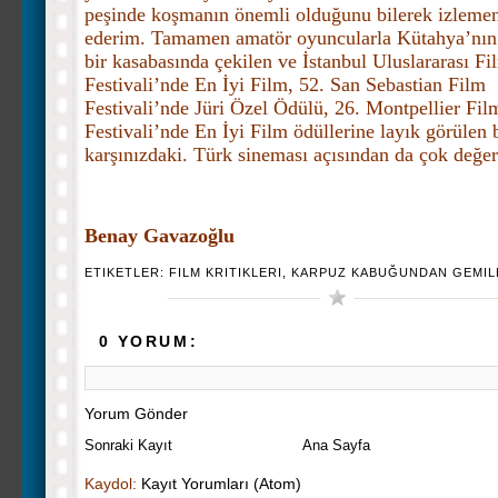
peşinde koşmanın önemli olduğunu bilerek izlemen
ederim. Tamamen amatör oyuncularla Kütahya’nın
bir kasabasında çekilen ve
İstanbul Uluslararası Fi
Festivali’nde En İyi Film, 52. San Sebastian Film
Festivali’nde Jüri Özel Ödülü, 26. Montpellier Fil
Festivali’nde En İyi Film ödüllerine layık görülen
karşınızdaki. Türk sineması açısından da çok değerl
Benay Gavazoğlu
ETIKETLER:
FILM KRITIKLERI
,
KARPUZ KABUĞUNDAN GEMIL
0 YORUM:
Yorum Gönder
Sonraki Kayıt
Ana Sayfa
Kaydol:
Kayıt Yorumları (Atom)