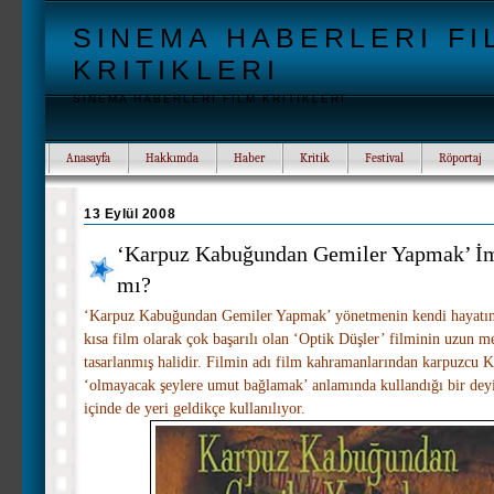
SINEMA HABERLERI FI
KRITIKLERI
SINEMA HABERLERI FILM KRITIKLERI
Anasayfa
Hakkımda
Haber
Kritik
Festival
Röportaj
13 Eylül 2008
‘Karpuz Kabuğundan Gemiler Yapmak’ İ
mı?
‘Karpuz Kabuğundan Gemiler Yapmak’ yönetmenin kendi hayatını 
kısa film olarak çok başarılı olan ‘Optik Düşler’ filminin uzun me
tasarlanmış halidir. Filmin adı film kahramanlarından karpuzcu 
‘olmayacak şeylere umut bağlamak’ anlamında kullandığı bir dey
içinde de yeri geldikçe kullanılıyor.