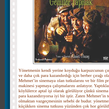
Yönetmenin kendi yerine koyduğu karpuzcunun çı
ve daha çok para kazandırdığı için berber çırağı ol
Mehmet’in sinemaya olan tutkularını ve bir film p
makinesi yapmaya çalışmalarını anlatıyor. Yaptıklar
köylülerce aptal işi olarak görülüyor çünkü sinema
para kazandırıyorsa iyi bir iştir. Zaten Mehmet’in te
olmaktan vazgeçmesinin sebebi de budur. yönetme
küçükken sinema tutkusu yüzünden çok hor görül