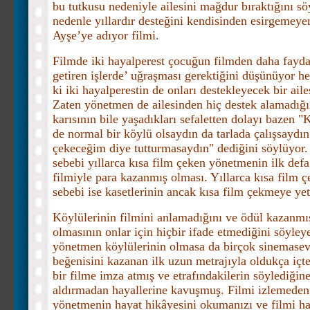
bu tutkusu nedeniyle ailesini mağdur bıraktığını s
nedenle yıllardır desteğini kendisinden esirgemeye
Ayşe’ye adıyor filmi.
Filmde iki hayalperest çocuğun filmden daha fayda
getiren işlerde’ uğraşması gerektiğini düşünüyor h
ki iki hayalperestin de onları destekleyecek bir aile
Zaten yönetmen de ailesinden hiç destek alamadığı
karısının bile yaşadıkları sefaletten dolayı bazen
"K
de normal bir köylü olsaydın da tarlada çalışsaydın
çekeceğim diye tutturmasaydın" dediğini söylüyor
sebebi yıllarca kısa film çeken yönetmenin ilk def
filmiyle para kazanmış olması. Yıllarca kısa film 
sebebi ise kasetlerinin ancak kısa film çekmeye ye
Köylülerinin filmini anlamadığını ve ödül kazanmı
olmasının onlar için hiçbir ifade etmediğini söyley
yönetmen köylülerinin olmasa da birçok sinemasev
beğenisini kazanan ilk uzun metrajıyla oldukça içte
bir filme imza atmış ve etrafındakilerin söylediğin
aldırmadan hayallerine kavuşmuş. Filmi izlemeden
yönetmenin hayat hikâyesini okumanızı ve filmi ha